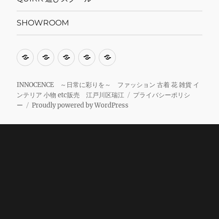
SHOWROOM
当
ス
FURIMAYA
QUIRK
SHOWROOM
サ
ク
＋
遊
イ
ー
展
び
INNOCENCE ～日常に彩りを～ ファッション 古着 花 雑貨 イ
ンテリア 小物 etc販売 江戸川区瑞江
プライバシーポリシ
ト
ル
示
ス
ー
Proudly powered by WordPress
に
予
室
ク
関
約
ー
し
サ
ル
て
イ
ト