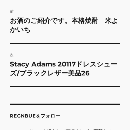
投
前
稿
お酒のご紹介です。本格焼酎 米よ
前
の
かいち
ナ
投
ビ
稿:
ゲ
次
Stacy Adams 20117ドレスシュー
次
ー
の
ズ/ブラックレザー美品26
シ
投
稿:
ョ
ン
REGNBUEをフォロー