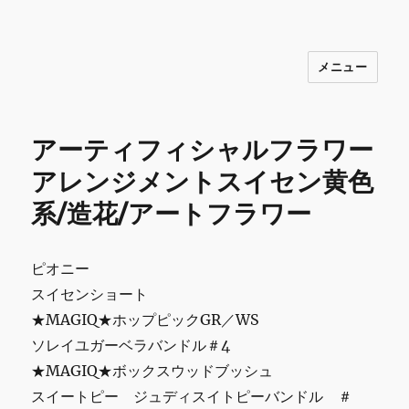
メニュー
INNOCENCE ～日常に彩りを～ フ
ァッション 古着 花 雑貨 インテリア 小
物 etc販売 江戸川区瑞江
アーティフィシャルフラワー
アレンジメントスイセン黄色
系/造花/アートフラワー
ピオニー
スイセンショート
★MAGIQ★ホップピックGR／WS
ソレイユガーベラバンドル＃4
★MAGIQ★ボックスウッドブッシュ
スイートピー ジュディスイトピーバンドル ＃