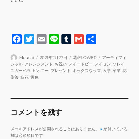
F
T
E
Li
T
G
共
a
w
m
n
u
m
有
c
it
ai
e
m
ai
投
投
カ
タ
Moucai
2021年2月27日
花/FLOWER
アーティフィ
稿
稿
テ
グ
シャル
,
アレンジメント
,
お祝い
,
スイートピー
,
スイセン
,
ソレイ
e
te
l
bl
l
者
日:
ゴ
ユガーベラ
,
ピオニー
,
プレゼント
,
ボックスウッズ
,
入学
,
卒業
,
花
,
b
r
r
リ
贈答
,
造花
,
黄色
ー
o
o
k
コメントを残す
メールアドレスが公開されることはありません。
※
が付いている
欄は必須項目です