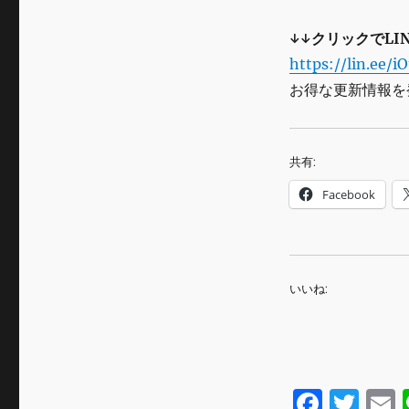
↓↓クリックでLI
https://lin.ee/i
お得な更新情報を
共有:
Facebook
いいね:
F
T