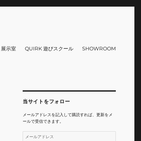
インテリア 小物 etc販売 江戸
 ＋展示室
QUIRK 遊びスクール
SHOWROOM
ト
当サイトをフォロー
メールアドレスを記入して購読すれば、更新をメ
ールで受信できます。
メ
ー