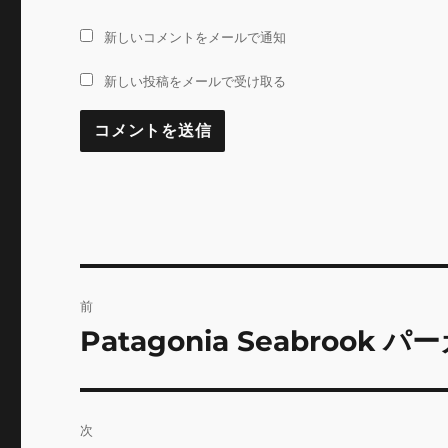
新しいコメントをメールで通知
新しい投稿をメールで受け取る
投
前
稿
Patagonia Seabrook
前
の
ナ
投
ビ
稿:
次