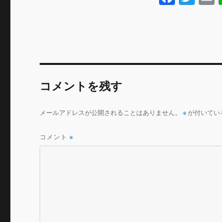
a
w
c
it
a
e
te
l
b
r
o
コメントを残す
o
k
メールアドレスが公開されることはありません。
※
が付いてい
コメント
※