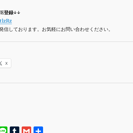
NE登録↓↓
OtlzRz
発信しております。お気軽にお問い合わせください。
X
E
Li
T
G
共