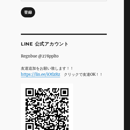
ル
ア
登録
ド
レ
ス
LINE 公式アカウント
Regnbue @278pplto
友達追加をお願い致します！！
https://lin.ee/iOtlzRz
クリックで友達OK！！