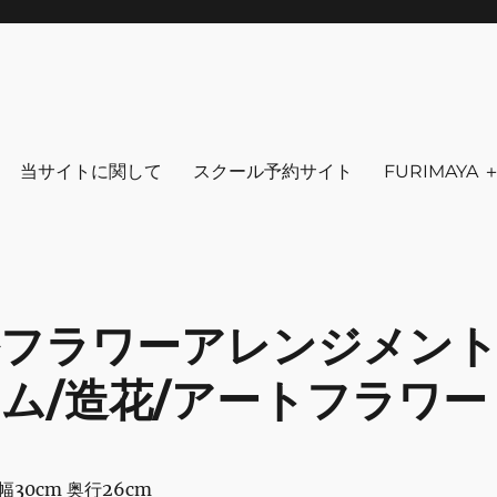
りを～ ファッション 古着 花 雑貨 
クセサリ－ アウトドア 写真 本 音楽 アンチエイジング-
当サイトに関して
スクール予約サイト
FURIMAYA
ルフラワーアレンジメン
ム/造花/アートフラワー
幅30cm 奥行26cm