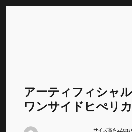
INNOCENCE ～日常に彩
Enjoying extra life -花 古着 ファッション ア
川区瑞江
アーティフィシャ
ワンサイドヒぺリカ
サイズ高さ24cm 