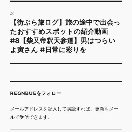
ビ
稿:
ゲ
次
【街ぶら旅ログ】旅の途中で出会っ
次
ー
の
たおすすめスポットの紹介動画
シ
投
#8【柴又帝釈天参道】男はつらい
稿:
ョ
よ寅さん #日常に彩りを
ン
REGNBUEをフォロー
メールアドレスを記入して購読すれば、更新をメー
ルで受信できます。