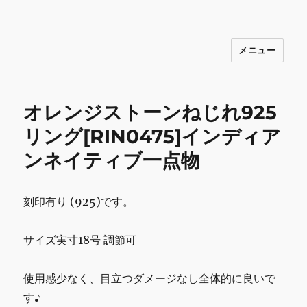
メニュー
INNOCENCE ～日常に彩りを～ フ
ァッション 古着 花 雑貨 インテリア 小
物 etc販売 江戸川区瑞江
オレンジストーンねじれ925
リング[RIN0475]インディア
ンネイティブ一点物
刻印有り (925)です。
サイズ実寸18号 調節可
使用感少なく、目立つダメージなし全体的に良いで
す♪