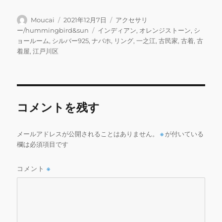
a
w
m
n
u
m
有
c
it
ai
e
m
ai
投
投
カ
Moucai
2021年12月7日
アクセサリ
稿
稿
テ
タ
ー/hummingbird&sun
インディアン
,
オレンジストーン
,
シ
e
te
l
bl
l
者
日:
ゴ
グ
ョールーム
,
シルバー925
,
ナバホ
,
リング
,
一之江
,
古民家
,
古着
,
古
b
r
r
リ
着屋
,
江戸川区
ー
o
o
k
コメントを残す
メールアドレスが公開されることはありません。
※
が付いている
欄は必須項目です
コメント
※