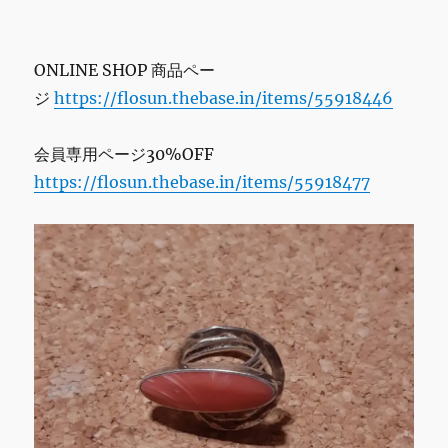
ONLINE SHOP 商品ペー
ジ
https://flosun.thebase.in/items/55918446
会員専用ページ30%OFF
https://flosun.thebase.in/items/55918477