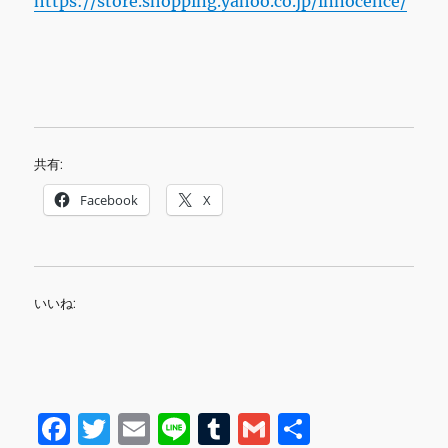
https://store.shopping.yahoo.co.jp/innocence/
共有:
Facebook
X
いいね:
F
T
E
Li
T
G
共