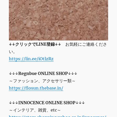
↓↓クリックでLINE登録↓↓
お気軽にご連絡くださ
い。
https://lin.ee/iOtlzRz
↓↓↓
Regnbue ONLINE SHOP
↓↓↓
～ファッション、アクセサリー類～
https://flosun.thebase.in/
↓↓↓
INNOCENCE ONLINE SHOP
↓↓↓
～インテリア、雑貨、etc～