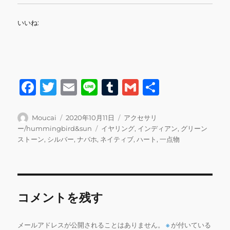
いいね:
F
T
E
Li
T
G
共
a
w
m
n
u
m
有
c
it
ai
e
m
ai
投
投
カ
Moucai
2020年10月11日
アクセサリ
稿
稿
テ
タ
ー/hummingbird&sun
イヤリング
,
インディアン
,
グリーン
e
te
l
bl
l
者
日:
ゴ
グ
ストーン
,
シルバー
,
ナバホ
,
ネイティブ
,
ハート
,
一点物
b
r
r
リ
ー
o
o
コメントを残す
k
メールアドレスが公開されることはありません。
※
が付いている