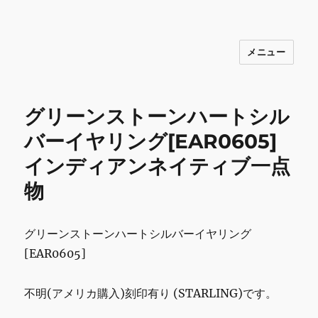
メニュー
INNOCENCE ～日常に彩りを～ フ
ァッション 古着 花 雑貨 インテリア 小
物 etc販売 江戸川区瑞江
グリーンストーンハートシル
バーイヤリング[EAR0605]
インディアンネイティブ一点
物
グリーンストーンハートシルバーイヤリング
[EAR0605]
不明(アメリカ購入)刻印有り (STARLING)です。