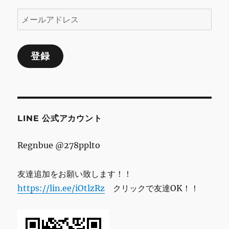
メ
ー
ル
登録
ア
ド
レ
ス
LINE 公式アカウント
Regnbue @278pplto
友達追加をお願い致します！！
https://lin.ee/iOtlzRz
クリックで友達OK！！