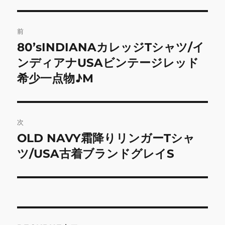
投
前
稿
80’sINDIANAカレッジTシャツ/イ
前
の
ンディアナUSAビンテージレッド
ナ
投
希少一点物♪M
ビ
稿:
ゲ
次
ー
OLD NAVY霜降りリンガーTシャ
次
シ
の
ツ/USA古着ブランドグレイS
投
ョ
稿:
ン