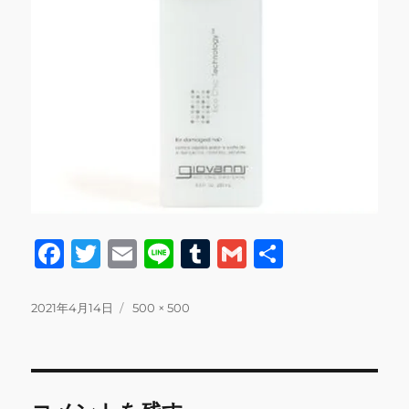
F
T
E
Li
T
G
共
a
w
m
n
u
m
有
c
it
ai
e
m
ai
投
フ
2021年4月14日
500 × 500
稿
ル
e
te
l
bl
l
日:
サ
b
r
r
イ
ズ
o