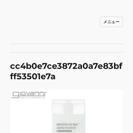
メニュー
INNOCENCE ～日常に彩りを～ フ
ァッション 古着 花 雑貨 インテリア 小
物 etc販売 江戸川区瑞江
cc4b0e7ce3872a0a7e83bf
ff53501e7a