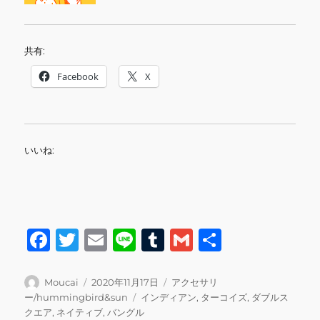
共有:
Facebook
X
いいね:
F
T
E
Li
T
G
共
a
w
m
n
u
m
有
c
it
ai
e
m
ai
投
投
カ
Moucai
2020年11月17日
アクセサリ
稿
稿
テ
タ
ー/hummingbird&sun
インディアン
,
ターコイズ
,
ダブルス
e
te
l
bl
l
者
日:
ゴ
グ
クエア
,
ネイティブ
,
バングル