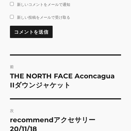
新しいコメントをメールで通知
新しい投稿をメールで受け取る
投
前
稿
THE NORTH FACE Aconcagua
前
の
IIダウンジャケット
ナ
投
ビ
稿:
ゲ
次
recommendアクセサリー
次
ー
の
20/11/18