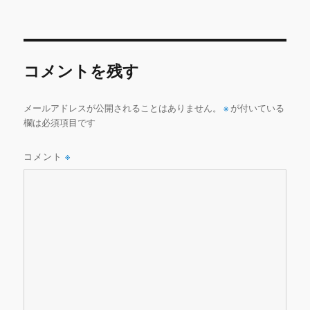
b
r
r
リ
ー
o
o
コメントを残す
k
メールアドレスが公開されることはありません。
※
が付いている
欄は必須項目です
コメント
※