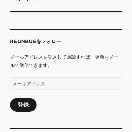
シ
投
稿:
ョ
ン
REGNBUEをフォロー
メールアドレスを記入して購読すれば、更新をメー
ルで受信できます。
メ
ー
ル
登録
ア
ド
レ
ス