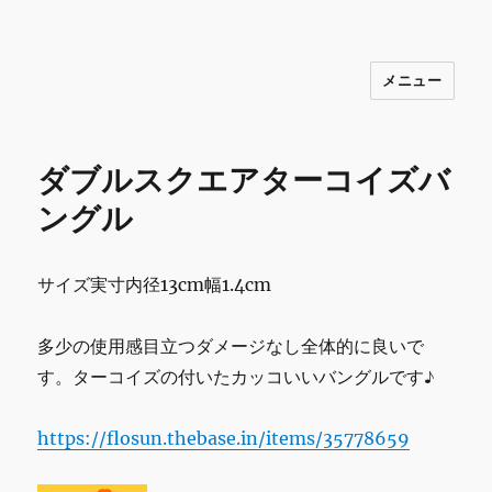
メニュー
INNOCENCE ～日常に彩りを～ フ
ァッション 古着 花 雑貨 インテリア 小
物 etc販売 江戸川区瑞江
ダブルスクエアターコイズバ
ングル
サイズ実寸内径13cm幅1.4cm
多少の使用感目立つダメージなし全体的に良いで
す。ターコイズの付いたカッコいいバングルです♪
https://flosun.thebase.in/items/35778659