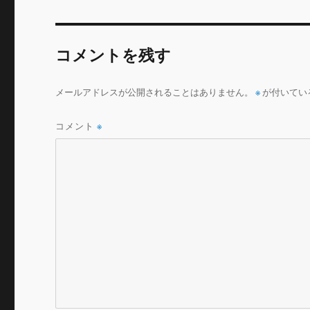
b
r
o
コメントを残す
o
k
メールアドレスが公開されることはありません。
※
が付いてい
コメント
※