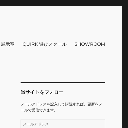
インテリア 小物 etc販売 江戸
 ＋展示室
QUIRK 遊びスクール
SHOWROOM
当サイトをフォロー
メールアドレスを記入して購読すれば、更新をメ
ールで受信できます。
メ
ー