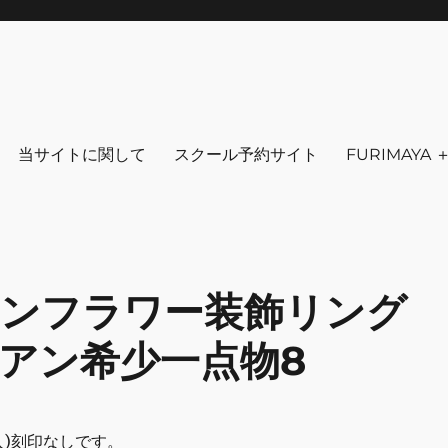
りを～ ファッション 古着 花 雑貨 
クセサリ－ アウトドア 写真 本 音楽 アンチエイジング-
当サイトに関して
スクール予約サイト
FURIMAYA
ンフラワー装飾リング
ディアン希少一点物8
入)刻印なしです。