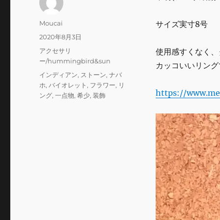
投
Moucai
サイズ実寸8号
稿
投
2020年8月3日
者
稿
カ
アクセサリ
使用感すくなく、
日:
テ
ー/hummingbird&sun
カッコいいリング
ゴ
タ
インディアン
,
ストーン
,
ナバ
リ
グ
ホ
,
バイオレット
,
フラワー
,
リ
ー
https://www.me
ング
,
一点物
,
希少
,
装飾