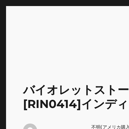
INNOCENCE ～日常に彩
Enjoying extra life -花 古着 ファッション ア
川区瑞江
バイオレットストー
[RIN0414]イン
不明(アメリカ購