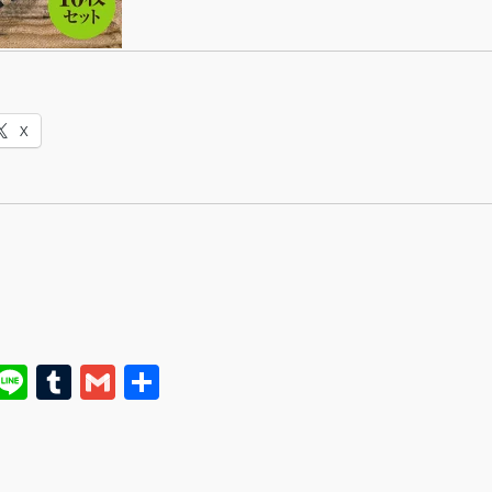
X
E
Li
T
G
共
m
n
u
m
有
i
e
m
ai
bl
l