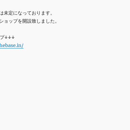
定は未定になっております。
NEショップを開設致しました。
ップ↓↓↓
thebase.in/