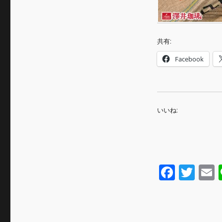
共有:
Facebook
いいね:
F
T
a
w
c
it
a
e
te
l