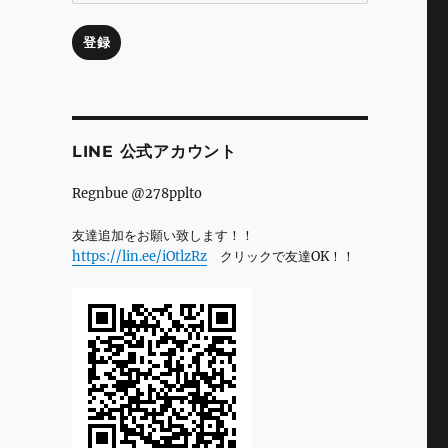
ル
ア
登録
ド
レ
ス
LINE 公式アカウント
Regnbue @278pplto
友達追加をお願い致します！！
https://lin.ee/iOtlzRz
クリックで友達OK！！