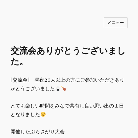
メニュー
INNOCENCE ～日常に彩りを～ フ
ァッション 古着 花 雑貨 インテリア 小
物 etc販売 江戸川区瑞江
交流会ありがとうございまし
た。
[交流会] 昼夜20人以上の方にご参加いただきあり
がとうございました
とても楽しい時間をみなで共有し良い思い出の１日
となりました
開催したぶらさがり大会