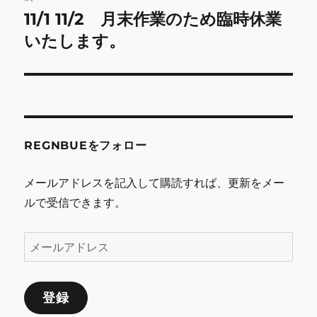
ゲ
11/1 11/2 月末作業のため臨時休業
次
の
いたします。
ー
投
シ
稿:
ョ
ン
REGNBUEをフォロー
メールアドレスを記入して購読すれば、更新をメー
ルで受信できます。
メ
ー
ル
登録
ア