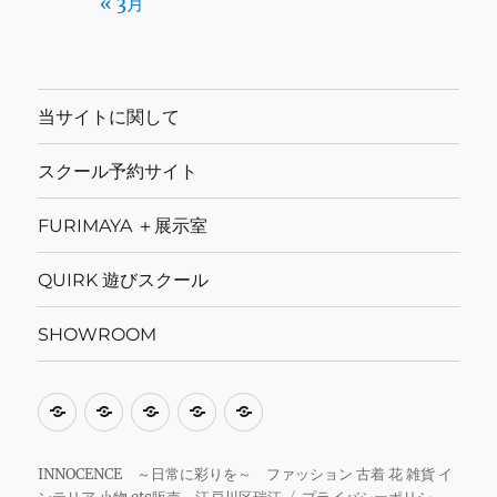
« 3月
当サイトに関して
スクール予約サイト
FURIMAYA ＋展示室
QUIRK 遊びスクール
SHOWROOM
当
ス
FURIMAYA
QUIRK
SHOWROOM
サ
ク
＋
遊
イ
ー
展
び
INNOCENCE ～日常に彩りを～ ファッション 古着 花 雑貨 イ