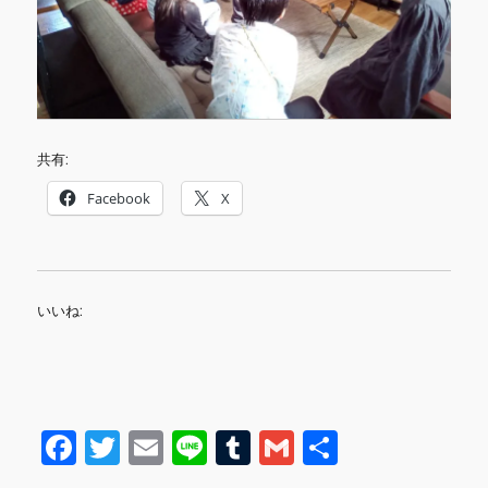
共有:
Facebook
X
いいね:
F
T
E
Li
T
G
共
a
w
m
n
u
m
有