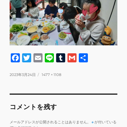
F
T
E
Li
T
G
共
a
w
m
n
u
m
有
c
it
ai
e
m
ai
投
フ
2023年3月24日
1477 × 1108
稿
ル
e
te
l
bl
l
日:
サ
b
r
r
イ
ズ
o
コメントを残す
o
k
メールアドレスが公開されることはありません。
※
が付いている