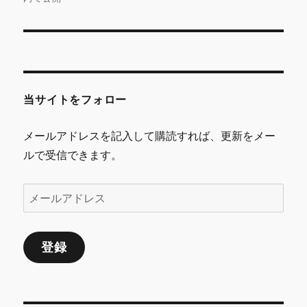
ナ
ビ
ゲ
当サイトをフォロー
ー
シ
メールアドレスを記入して購読すれば、更新をメー
ルで受信できます。
ョ
ン
メ
ー
ル
登録
ア
ド
レ