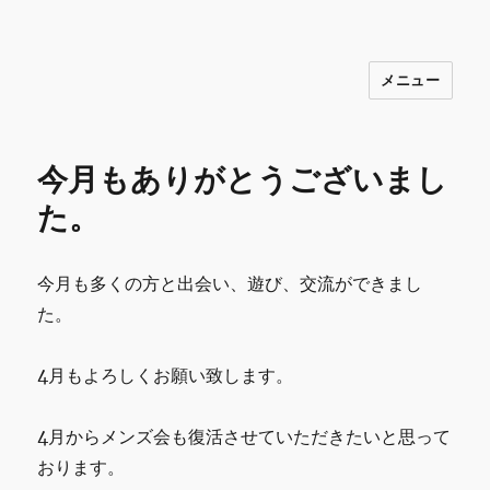
メニュー
INNOCENCE ～日常に彩りを～ フ
ァッション 古着 花 雑貨 インテリア 小
物 etc販売 江戸川区瑞江
今月もありがとうございまし
た。
今月も多くの方と出会い、遊び、交流ができまし
た。
4月もよろしくお願い致します。
4月からメンズ会も復活させていただきたいと思って
おります。