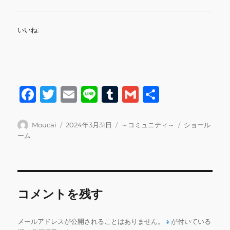
いいね:
F
T
E
Li
T
G
共
a
w
m
n
u
m
有
c
it
ai
e
m
ai
投
投
カ
タ
Moucai
2024年3月31日
～コミュニティ～
ショール
稿
稿
テ
グ
ーム
e
te
l
bl
l
者
日:
ゴ
b
r
r
リ
ー
o
o
コメントを残す
k
メールアドレスが公開されることはありません。
※
が付いている