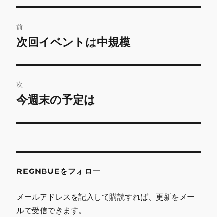
投
前
稿
次回イベントは中規模
前
の
ナ
投
ビ
稿:
次
ゲ
今週末の予定は
次
の
ー
投
シ
稿:
ョ
REGNBUEをフォロー
ン
メールアドレスを記入して購読すれば、更新をメー
ルで受信できます。