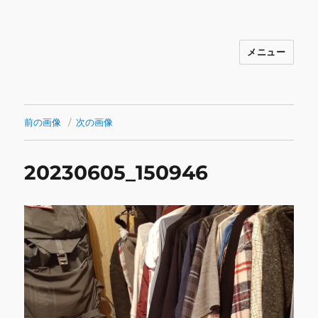
メニュー
INNOCENCE ～日常に彩りを～ フ
ァッション 古着 花 雑貨 インテリア 小
物 etc販売 江戸川区瑞江
前の画像
次の画像
20230605_150946