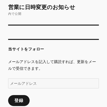
投
営業に日時変更のお知らせ
稿
内で公開
ナ
ビ
ゲ
当サイトをフォロー
ー
シ
メールアドレスを記入して購読すれば、更新をメー
ルで受信できます。
ョ
ン
メ
ー
ル
登録
ア