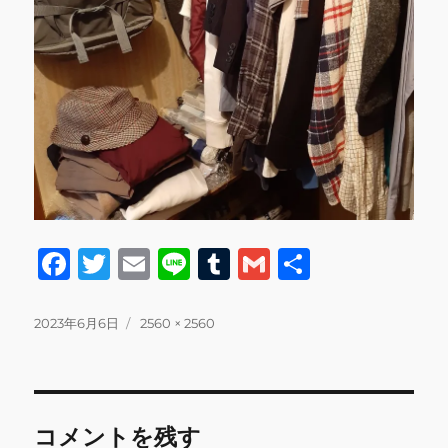
F
T
E
Li
T
G
共
a
w
m
n
u
m
有
c
it
ai
e
m
ai
投
フ
2023年6月6日
2560 × 2560
稿
ル
e
te
l
bl
l
日:
サ
b
r
r
イ
ズ
o
コメントを残す