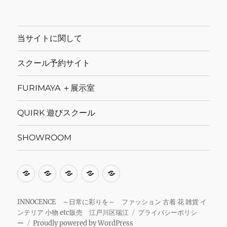
当サイトに関して
スクール予約サイト
FURIMAYA ＋展示室
QUIRK 遊びスクール
SHOWROOM
当
ス
FURIMAYA
QUIRK
SHOWROOM
サ
ク
＋
遊
イ
ー
展
び
INNOCENCE ～日常に彩りを～ ファッション 古着 花 雑貨 イ
ンテリア 小物 etc販売 江戸川区瑞江
プライバシーポリシ
ト
ル
示
ス
ー
Proudly powered by WordPress