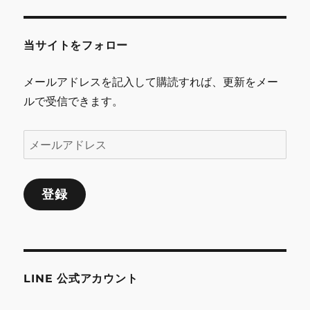
ゲ
当サイトをフォロー
ー
シ
メールアドレスを記入して購読すれば、更新をメー
ルで受信できます。
ョ
ン
メ
ー
ル
登録
ア
ド
レ
ス
LINE 公式アカウント