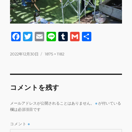
F
T
E
Li
T
G
共
a
w
m
n
u
m
有
c
it
ai
e
m
ai
投
フ
2022年12月30日
1875 × 1182
稿
ル
e
te
l
bl
l
日:
サ
b
r
r
イ
ズ
o
コメントを残す
o
k
メールアドレスが公開されることはありません。
※
が付いている
欄は必須項目です
コメント
※