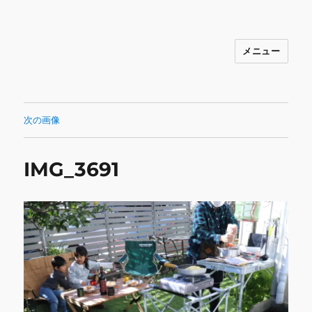
メニュー
INNOCENCE ～日常に彩りを～ フ
ァッション 古着 花 雑貨 インテリア 小
物 etc販売 江戸川区瑞江
次の画像
IMG_3691