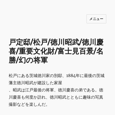
メニュー
INNOCENCE ～日常に彩りを～ フ
ァッション 古着 花 雑貨 インテリア 小
物 etc販売 江戸川区瑞江
戸定邸/松戸/徳川昭武/徳川慶
喜/重要文化財/富士見百景/名
勝/幻の将軍
松戸にある茨城徳川家の別邸、1884年に最後の茨城
藩主徳川昭武が建設した家屋
、昭武は江戸最後の将軍、徳川慶喜の弟である。徳
川慶喜も何度か訪れ、徳川昭武とともに趣味の写真
撮影などを楽しんだ。