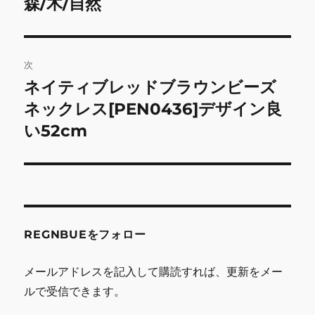
の
森/木/自然
ナ
投
ビ
稿:
ゲ
次
ネイティブレッドブラウンビーズ
次
ー
の
ネックレス[PEN0436]デザイン良
シ
投
い52cm
稿:
ョ
ン
REGNBUEをフォロー
メールアドレスを記入して購読すれば、更新をメー
ルで受信できます。