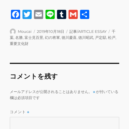
F
T
E
Li
T
G
共
a
w
m
n
u
m
有
c
it
ai
e
m
ai
投
投
カ
タ
Moucai
2019年10月18日
記事/ARTICLE ESSAY
千
稿
稿
テ
グ
葉
,
名勝
,
富士見百景
,
幻の将軍
,
徳川慶喜
,
徳川昭武
,
戸定邸
,
松戸
,
e
te
l
bl
l
者
日:
ゴ
重要文化財
b
r
r
リ
ー
o
o
コメントを残す
k
メールアドレスが公開されることはありません。
※
が付いている
欄は必須項目です
コメント
※