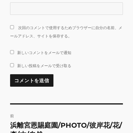
次回のコメントで使用するためブラウザーに自分の名前、メ
ールアドレス、サイトを保存する。
新しいコメントをメールで通知
新しい投稿をメールで受け取る
投
前
稿
浜離宮恩賜庭園/PHOTO/彼岸花/花/
前