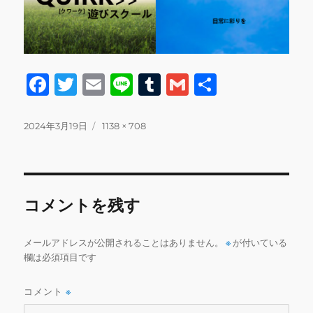
F
T
E
Li
T
G
共
a
w
m
n
u
m
有
c
it
ai
e
m
ai
投
フ
2024年3月19日
1138 × 708
稿
ル
e
te
l
bl
l
日:
サ
b
r
r
イ
ズ
o
コメントを残す
o
k
メールアドレスが公開されることはありません。
※
が付いている
欄は必須項目です
コメント
※