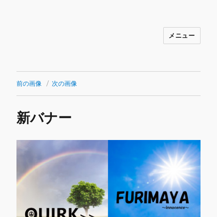
メニュー
INNOCENCE ～日常に彩りを～ フ
ァッション 古着 花 雑貨 インテリア 小
物 etc販売 江戸川区瑞江
前の画像
次の画像
新バナー