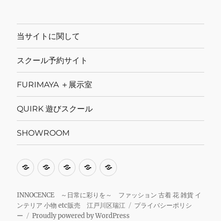
当サイトに関して
スクール予約サイト
FURIMAYA ＋展示室
QUIRK 遊びスクール
SHOWROOM
当
ス
FURIMAYA
QUIRK
SHOWROOM
サ
ク
＋
遊
イ
ー
展
び
INNOCENCE ～日常に彩りを～ ファッション 古着 花 雑貨 イ
ンテリア 小物 etc販売 江戸川区瑞江
プライバシーポリシ
ト
ル
示
ス
ー
Proudly powered by WordPress