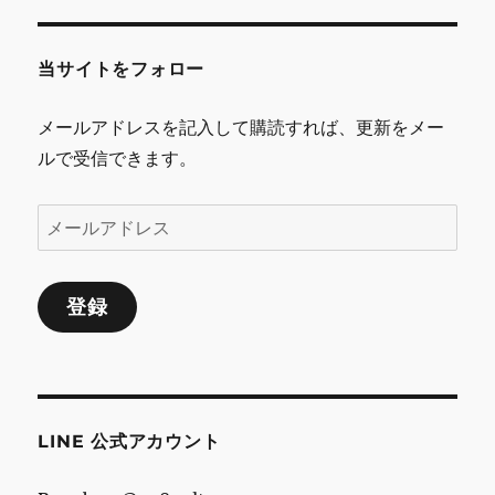
ゲ
当サイトをフォロー
ー
シ
メールアドレスを記入して購読すれば、更新をメー
ルで受信できます。
ョ
ン
メ
ー
ル
登録
ア
ド
レ
ス
LINE 公式アカウント