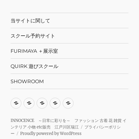
当サイトに関して
スクール予約サイト
FURIMAYA ＋展示室
QUIRK 遊びスクール
SHOWROOM
当
ス
FURIMAYA
QUIRK
SHOWROOM
サ
ク
＋
遊
イ
ー
展
び
INNOCENCE ～日常に彩りを～ ファッション 古着 花 雑貨 イ
ンテリア 小物 etc販売 江戸川区瑞江
プライバシーポリシ
ト
ル
示
ス
ー
Proudly powered by WordPress
に
予
室
ク