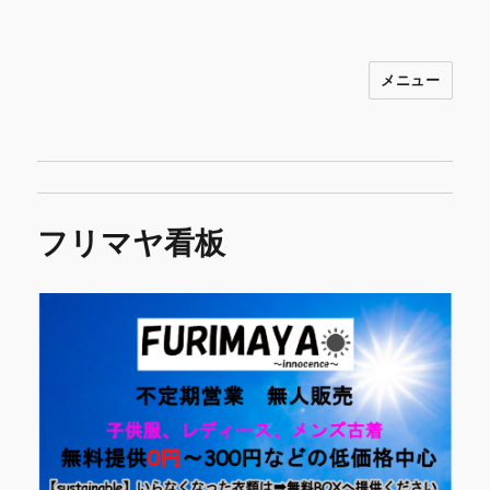
メニュー
INNOCENCE ～日常に彩りを～ フ
ァッション 古着 花 雑貨 インテリア 小
物 etc販売 江戸川区瑞江
フリマヤ看板