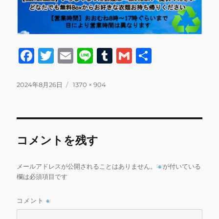
F
T
E
Li
T
G
共
a
w
m
n
u
m
有
c
it
ai
e
m
ai
投
フ
2024年8月26日
1370 × 904
稿
ル
e
te
l
bl
l
日:
サ
b
r
r
イ
ズ
o
コメントを残す
o
k
メールアドレスが公開されることはありません。
※
が付いている
欄は必須項目です
コメント
※