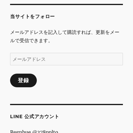
ゲ
当サイトをフォロー
ー
シ
メールアドレスを記入して購読すれば、更新をメー
ルで受信できます。
ョ
ン
メ
ー
ル
登録
ア
ド
レ
ス
LINE 公式アカウント
Regnbue @278pplto