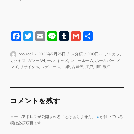
F
T
E
Li
T
G
共
a
w
m
n
u
m
有
c
it
ai
e
m
ai
投
投
カ
タ
Moucai
2022年7月23日
未分類
100円～
,
アメカジ
,
稿
稿
テ
グ
カクヤス
,
ガレージセール
,
キッズ
,
ショールーム
,
ホームバー
,
メ
e
te
l
bl
l
者
日:
ゴ
ンズ
,
リサイクル
,
レディース
,
古着
,
古着屋
,
江戸川区
,
瑞江
b
r
r
リ
ー
o
o
コメントを残す
k
メールアドレスが公開されることはありません。
※
が付いている
欄は必須項目です