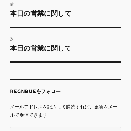
前
稿
本日の営業に関して
前
の
ナ
投
ビ
稿:
次
ゲ
本日の営業に関して
次
の
ー
投
シ
稿:
ョ
REGNBUEをフォロー
ン
メールアドレスを記入して購読すれば、更新をメー
ルで受信できます。
メ