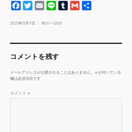
F
T
E
Li
T
G
共
a
w
m
n
u
m
有
c
it
ai
e
m
ai
投
フ
2023年3月11日
800 × 1200
稿
ル
e
te
l
bl
l
日:
サ
b
r
r
イ
ズ
o
コメントを残す
o
k
メールアドレスが公開されることはありません。
※
が付いている
欄は必須項目です
コメント
※