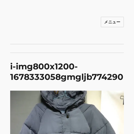
メニュー
INNOCENCE ～日常に彩りを～ フ
ァッション 古着 花 雑貨 インテリア 小
物 etc販売 江戸川区瑞江
i-img800x1200-
1678333058gmgljb774290