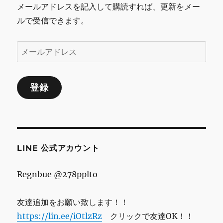
シ
メールアドレスを記入して購読すれば、更新をメー
ルで受信できます。
ョ
ン
メ
ー
ル
登録
ア
ド
レ
ス
LINE 公式アカウント
Regnbue @278pplto
友達追加をお願い致します！！
https://lin.ee/iOtlzRz
クリックで友達OK！！