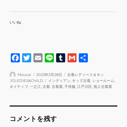
いいね:
F
T
E
Li
T
G
共
a
w
m
n
u
m
有
c
it
ai
e
m
ai
投
投
カ
Moucai
2023年3月28日
古着レディース＆キッ
稿
稿
テ
タ
ズ/LEDIES&CHILD
インディアン
,
キッズ古着
,
ショールーム
,
e
te
l
bl
l
者
日:
ゴ
グ
ネイティブ
,
一之江
,
古着
,
古着屋
,
子供服
,
江戸川区
,
無人古着屋
b
r
r
リ
ー
o
o
コメントを残す
k