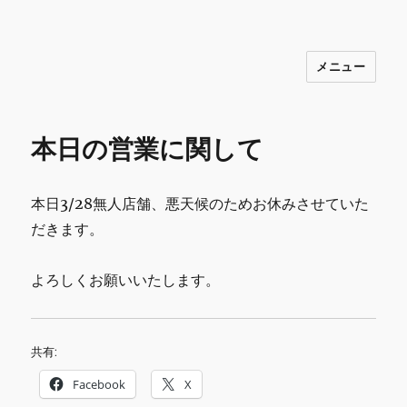
メニュー
INNOCENCE ～日常に彩りを～ フ
ァッション 古着 花 雑貨 インテリア 小
物 etc販売 江戸川区瑞江
本日の営業に関して
本日3/28無人店舗、悪天候のためお休みさせていた
だきます。
よろしくお願いいたします。
共有:
Facebook
X