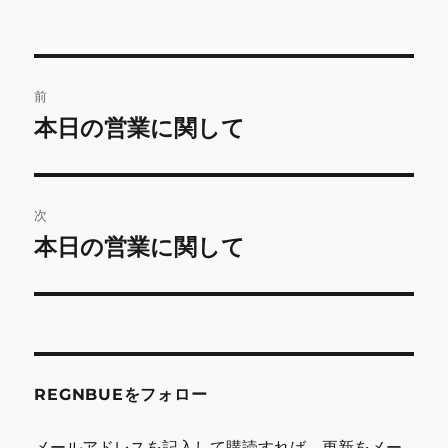
投
前
稿
本日の営業に関して
前
の
ナ
投
ビ
稿:
次
ゲ
本日の営業に関して
次
の
ー
投
シ
稿:
ョ
REGNBUEをフォロー
ン
メールアドレスを記入して購読すれば、更新をメー