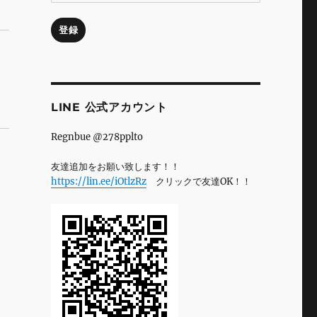
ル
ア
登録
ド
レ
ス
LINE 公式アカウント
Regnbue @278pplto
友達追加をお願い致します！！
https://lin.ee/iOtlzRz
クリックで友達OK！！