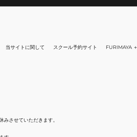
りを～ ファッション 古着 花 雑貨 
クセサリ－ アウトドア 写真 本 音楽 アンチエイジング-
当サイトに関して
スクール予約サイト
FURIMAYA
休みさせていただきます。