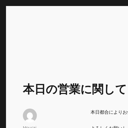
INNOCENCE ～日常に彩
Enjoying extra life -花 古着 ファッション ア
川区瑞江
本日の営業に関して
本日都合によりお
投
Moucai