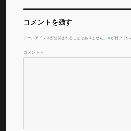
b
r
o
コメントを残す
o
k
メールアドレスが公開されることはありません。
※
が付いてい
コメント
※