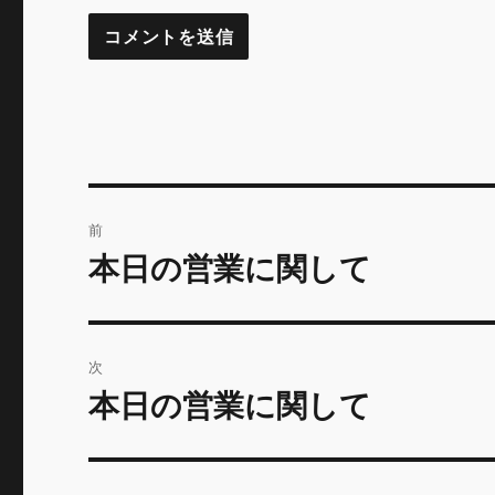
投
前
稿
本日の営業に関して
前
の
ナ
投
ビ
稿:
次
ゲ
本日の営業に関して
次
の
ー
投
シ
稿: