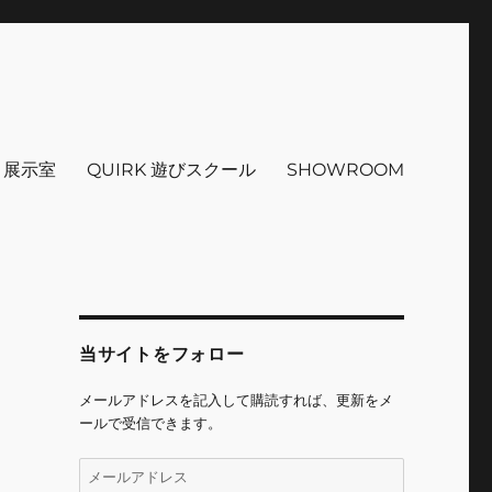
インテリア 小物 etc販売 江戸
 ＋展示室
QUIRK 遊びスクール
SHOWROOM
当サイトをフォロー
メールアドレスを記入して購読すれば、更新をメ
ールで受信できます。
メ
ー