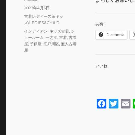
よろしくお願いし
稿
投
2023年4月3日
者
稿
カ
古着レディース＆キッ
日:
テ
ズ/LEDIES&CHILD
共有:
ゴ
タ
インディアン
,
キッズ古着
,
シ
Facebook
リ
グ
ョールーム
,
一之江
,
古着
,
古着
ー
屋
,
子供服
,
江戸川区
,
無人古着
屋
いいね:
F
T
a
w
c
it
a
e
te
l