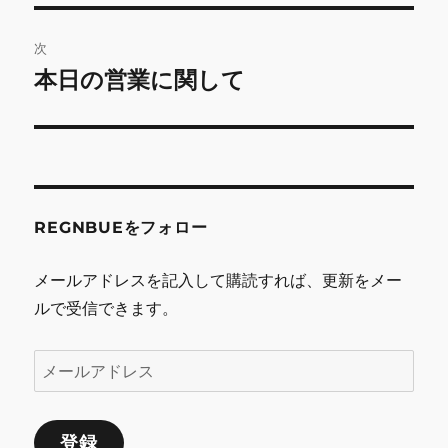
投
ビ
稿:
次
ゲ
本日の営業に関して
次
の
ー
投
シ
稿:
ョ
REGNBUEをフォロー
ン
メールアドレスを記入して購読すれば、更新をメー
ルで受信できます。
メ
ー
ル
登録
ア