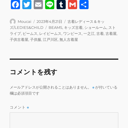
F
T
E
Li
T
G
共
a
w
m
n
u
m
有
c
it
ai
e
m
ai
投
投
カ
Moucai
2023年4月21日
古着レディース＆キッ
稿
稿
テ
タ
ズ/LEDIES&CHILD
BEAMS
,
キッズ古着
,
ショールーム
,
スト
e
te
l
bl
l
者
日:
ゴ
グ
ライプ
,
ビームス
,
レイビームス
,
ワンピース
,
一之江
,
古着
,
古着屋
,
b
r
r
リ
子供古着屋
,
子供服
,
江戸川区
,
無人古着屋
ー
o
o
k
コメントを残す
メールアドレスが公開されることはありません。
※
が付いている
欄は必須項目です
コメント
※