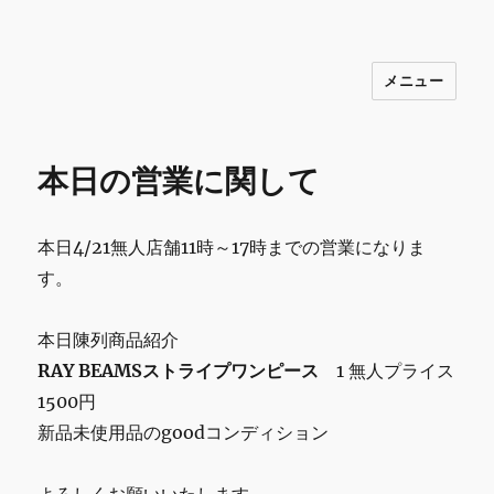
メニュー
INNOCENCE ～日常に彩りを～ フ
ァッション 古着 花 雑貨 インテリア 小
物 etc販売 江戸川区瑞江
本日の営業に関して
本日4/21無人店舗11時～17時までの営業になりま
す。
本日陳列商品紹介
RAY BEAMSストライプワンピース
1 無人プライス
1500円
新品未使用品のgoodコンディション