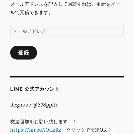
シ
メールアドレスを記入して購読すれば、更新をメー
ルで受信できます。
ョ
ン
メ
ー
ル
登録
ア
ド
レ
ス
LINE 公式アカウント
Regnbue @278pplto
友達追加をお願い致します！！
https://lin.ee/iOtlzRz
クリックで友達OK！！