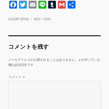
F
T
E
Li
T
G
共
a
w
m
n
u
m
有
c
it
ai
e
m
ai
投
フ
2023年7月9日
800 × 1200
稿
ル
e
te
l
bl
l
日:
サ
b
r
r
イ
ズ
o
コメントを残す
o
k
メールアドレスが公開されることはありません。
※
が付いている
欄は必須項目です
コメント
※