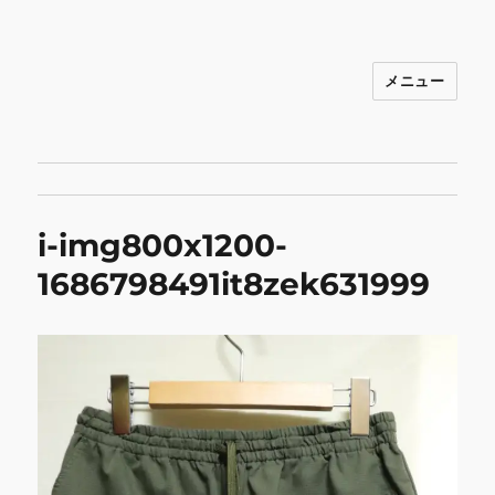
メニュー
INNOCENCE ～日常に彩りを～ フ
ァッション 古着 花 雑貨 インテリア 小
物 etc販売 江戸川区瑞江
i-img800x1200-
1686798491it8zek631999