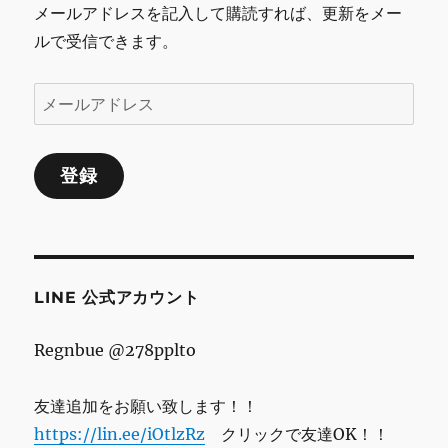
シ
メールアドレスを記入して購読すれば、更新をメー
ルで受信できます。
ョ
ン
メ
ー
ル
登録
ア
ド
レ
ス
LINE 公式アカウント
Regnbue @278pplto
友達追加をお願い致します！！
https://lin.ee/iOtlzRz
クリックで友達OK！！