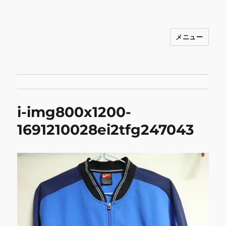
メニュー
INNOCENCE ～日常に彩りを～ フ
ァッション 古着 花 雑貨 インテリア 小
物 etc販売 江戸川区瑞江
i-img800x1200-
1691210028ei2tfg247043