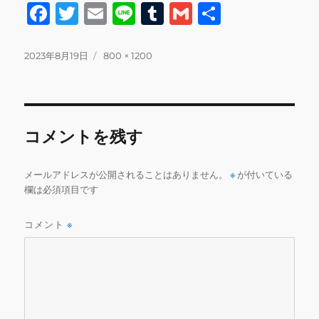
F
T
E
Li
T
G
共
a
w
m
n
u
m
有
c
it
ai
e
m
ai
投
フ
2023年8月19日
800 × 1200
稿
ル
e
te
l
bl
l
日:
サ
b
r
r
イ
ズ
o
コメントを残す
o
k
メールアドレスが公開されることはありません。
※
が付いている
欄は必須項目です
コメント
※