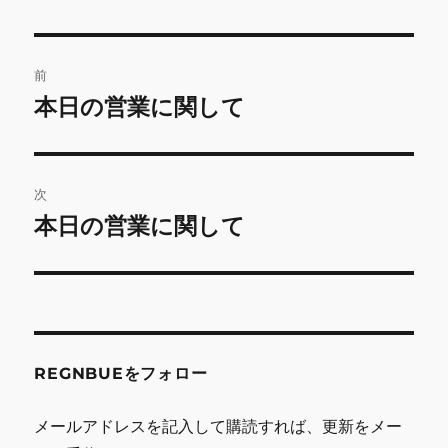
投
前
稿
本日の営業に関して
前
の
ナ
投
ビ
稿:
次
ゲ
本日の営業に関して
次
の
ー
投
シ
稿:
ョ
REGNBUEをフォロー
ン
メールアドレスを記入して購読すれば、更新をメー