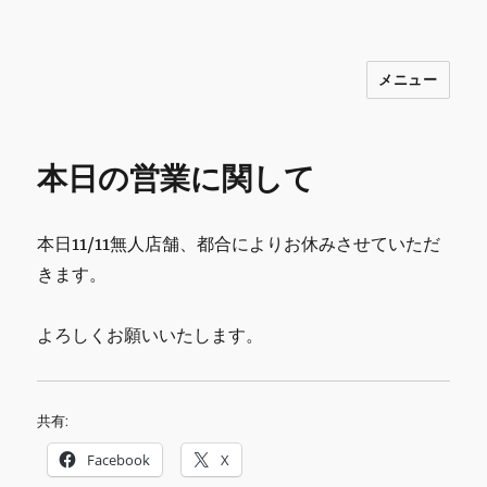
メニュー
INNOCENCE ～日常に彩りを～ フ
ァッション 古着 花 雑貨 インテリア 小
物 etc販売 江戸川区瑞江
本日の営業に関して
本日11/11無人店舗、都合によりお休みさせていただ
きます。
よろしくお願いいたします。
共有:
Facebook
X