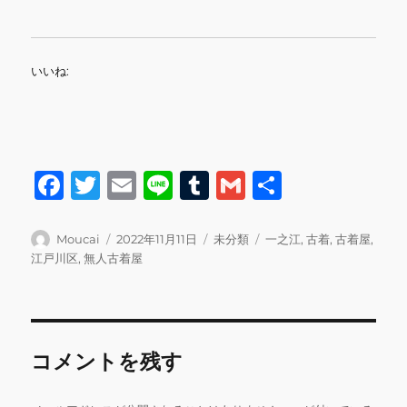
いいね:
F
T
E
Li
T
G
共
a
w
m
n
u
m
有
c
it
ai
e
m
ai
投
投
カ
タ
Moucai
2022年11月11日
未分類
一之江
,
古着
,
古着屋
,
稿
稿
テ
グ
江戸川区
,
無人古着屋
e
te
l
bl
l
者
日:
ゴ
b
r
r
リ
ー
o
o
コメントを残す
k