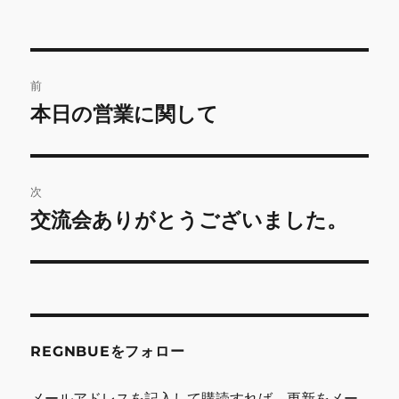
投
前
稿
本日の営業に関して
前
の
ナ
投
ビ
稿:
次
ゲ
交流会ありがとうございました。
次
の
ー
投
シ
稿:
ョ
REGNBUEをフォロー
ン
メールアドレスを記入して購読すれば、更新をメー