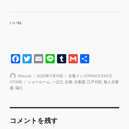
いいね:
F
T
E
Li
T
G
共
a
w
m
n
u
m
有
c
it
ai
e
m
ai
投
投
カ
Moucai
2022年11月15日
古着メンズ/INNOCENCE
稿
稿
テ
タ
STORE
ショールーム
,
一之江
,
古着
,
古着屋
,
江戸川区
,
無人古着
e
te
l
bl
l
者
日:
ゴ
グ
屋
,
瑞江
b
r
r
リ
ー
o
o
コメントを残す
k