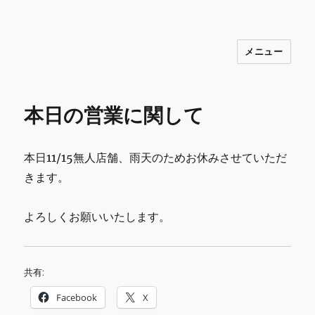
メニュー
INNOCENCE ～日常に彩りを～ フ
ァッション 古着 花 雑貨 インテリア 小
物 etc販売 江戸川区瑞江
本日の営業に関して
本日11/15無人店舗、雨天のためお休みさせていただ
きます。
よろしくお願いいたします。
共有:
Facebook
X