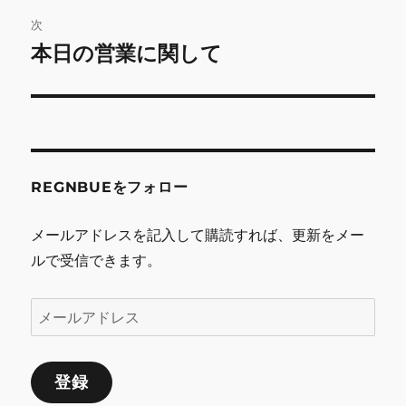
ビ
稿:
次
ゲ
本日の営業に関して
次
の
ー
投
シ
稿:
ョ
REGNBUEをフォロー
ン
メールアドレスを記入して購読すれば、更新をメー
ルで受信できます。
メ
ー
ル
登録
ア