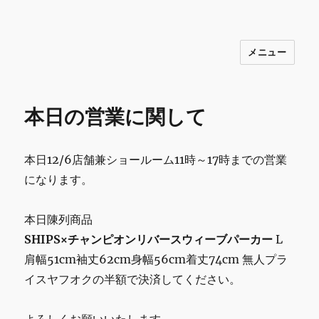
メニュー
INNOCENCE ～日常に彩りを～ フ
ァッション 古着 花 雑貨 インテリア 小
物 etc販売 江戸川区瑞江
本日の営業に関して
本日12/6店舗兼ショールーム11時～17時までの営業
になります。
本日陳列商品
SHIPS×チャンピオンリバースウィーブパーカー
L
肩幅51cm袖丈62cm身幅56cm着丈74cm 無人プラ
イスヤフオクの半額で決済してください。