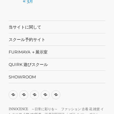
« 3月
当サイトに関して
スクール予約サイト
FURIMAYA ＋展示室
QUIRK 遊びスクール
SHOWROOM
当
ス
FURIMAYA
QUIRK
SHOWROOM
サ
ク
＋
遊
イ
ー
展
び
INNOCENCE ～日常に彩りを～ ファッション 古着 花 雑貨 イ