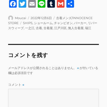
F
T
E
Li
T
G
共
a
w
m
n
u
m
有
c
it
ai
e
m
ai
投
投
カ
Moucai
2022年12月6日
古着メンズ/INNOCENCE
稿
稿
テ
タ
STORE
SHIPS
,
ショールーム
,
チャンピオン
,
パーカー
,
リバー
e
te
l
bl
l
者
日:
ゴ
グ
スウィーブ
,
一之江
,
古着
,
古着屋
,
江戸川区
,
無人古着屋
,
瑞江
b
r
r
リ
ー
o
o
コメントを残す
k
メールアドレスが公開されることはありません。
※
が付いている
欄は必須項目です
コメント
※