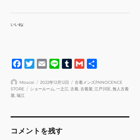
いいね:
F
T
E
Li
T
G
共
a
w
m
n
u
m
有
c
it
ai
e
m
ai
投
投
カ
Moucai
2022年12月12日
古着メンズ/INNOCENCE
稿
稿
テ
タ
STORE
ショールーム
,
一之江
,
古着
,
古着屋
,
江戸川区
,
無人古着
e
te
l
bl
l
者
日:
ゴ
グ
屋
,
瑞江
b
r
r
リ
ー
o
o
コメントを残す
k