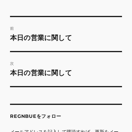
投
前
稿
本日の営業に関して
前
の
ナ
投
ビ
稿:
次
ゲ
本日の営業に関して
次
の
ー
投
シ
稿:
ョ
REGNBUEをフォロー
ン
メールアドレスを記入して購読すれば、更新をメー