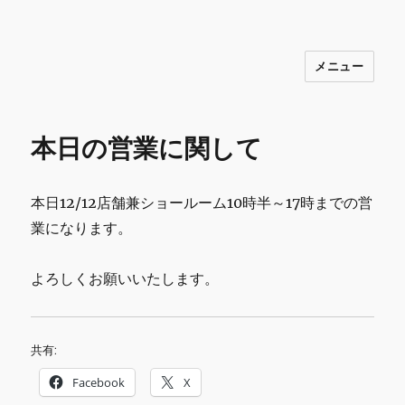
メニュー
INNOCENCE ～日常に彩りを～ フ
ァッション 古着 花 雑貨 インテリア 小
物 etc販売 江戸川区瑞江
本日の営業に関して
本日12/12店舗兼ショールーム10時半～17時までの営
業になります。
よろしくお願いいたします。
共有:
Facebook
X