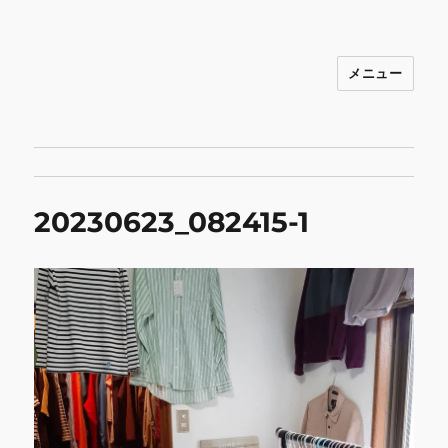
メニュー
INNOCENCE ～日常に彩りを～ フ
ァッション 古着 花 雑貨 インテリア 小
物 etc販売 江戸川区瑞江
20230623_082415-1