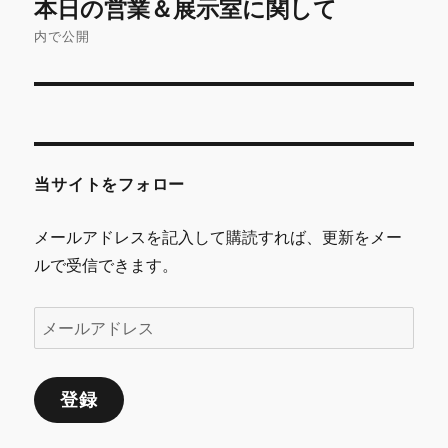
本日の営業＆展示室に関して
稿
内で公開
ナ
ビ
ゲ
当サイトをフォロー
ー
シ
メールアドレスを記入して購読すれば、更新をメー
ルで受信できます。
ョ
ン
メ
ー
ル
登録
ア
ド