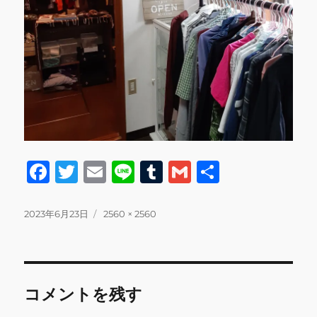
F
T
E
Li
T
G
共
a
w
m
n
u
m
有
c
it
ai
e
m
ai
投
フ
2023年6月23日
2560 × 2560
稿
ル
e
te
l
bl
l
日:
サ
b
r
r
イ
ズ
o
コメントを残す
o