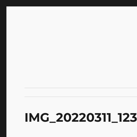
INNOCENCE ～日常に彩
Enjoying extra life -花 古着 ファッション ア
川区瑞江
IMG_20220311_123