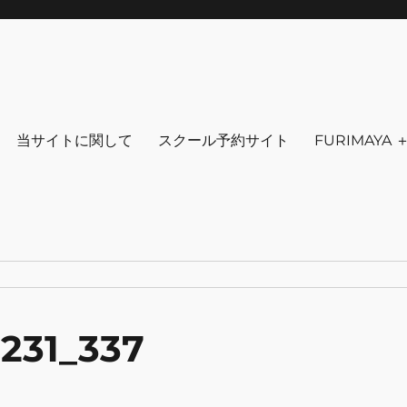
りを～ ファッション 古着 花 雑貨 
クセサリ－ アウトドア 写真 本 音楽 アンチエイジング-
当サイトに関して
スクール予約サイト
FURIMAYA
231_337