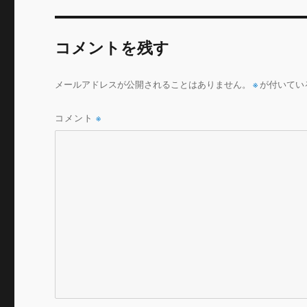
b
r
o
コメントを残す
o
k
メールアドレスが公開されることはありません。
※
が付いてい
コメント
※