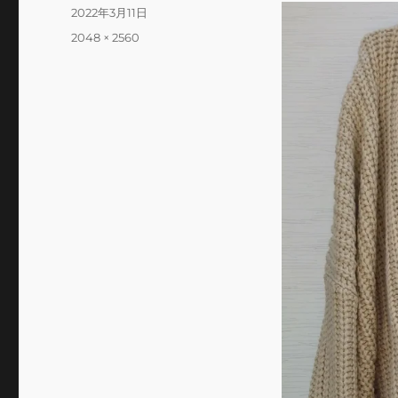
投
2022年3月11日
稿
フ
2048 × 2560
日:
ル
サ
イ
ズ