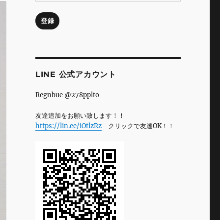
ル
ア
登録
ド
レ
ス
LINE 公式アカウント
Regnbue @278pplto
友達追加をお願い致します！！
https://lin.ee/iOtlzRz
クリックで友達OK！！