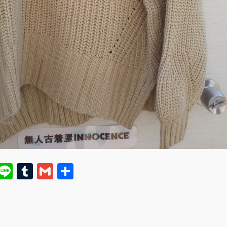
E
Li
T
G
共
m
n
u
m
有
i
e
m
ai
bl
l