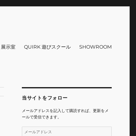
インテリア 小物 etc販売 江戸
 ＋展示室
QUIRK 遊びスクール
SHOWROOM
当サイトをフォロー
メールアドレスを記入して購読すれば、更新をメ
ールで受信できます。
メ
ー