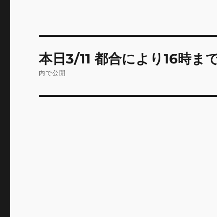
投
本日3/11 都合により16時
稿
内で公開
ナ
ビ
ゲ
ー
シ
ョ
ン