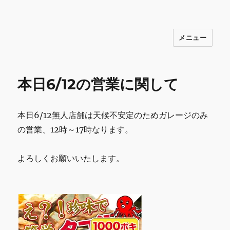
メニュー
INNOCENCE ～日常に彩りを～ フ
ァッション 古着 花 雑貨 インテリア 小
物 etc販売 江戸川区瑞江
本日6/12の営業に関して
本日6/12無人店舗は天候不安定のためガレージのみ
の営業、12時～17時なります。
よろしくお願いいたします。