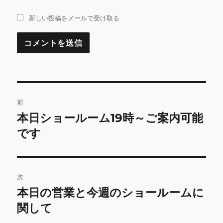
新しい投稿をメールで受け取る
投
前
稿
本日ショールーム19時～ご案内可能
前
の
です
ナ
投
ビ
稿:
ゲ
次
本日の営業と今週のショールームに
次
ー
の
関して
シ
投