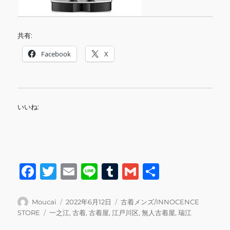
共有:
Facebook
X
いいね:
F
T
E
Li
T
G
共
a
w
m
n
u
m
有
c
it
ai
e
m
ai
投
投
カ
Moucai
2022年6月12日
古着メンズ/INNOCENCE
稿
稿
テ
タ
STORE
一之江
,
古着
,
古着屋
,
江戸川区
,
無人古着屋
,
瑞江
e
te
l
bl
l
者
日:
ゴ
グ