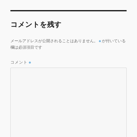
b
r
r
リ
ー
o
o
コメントを残す
k
メールアドレスが公開されることはありません。
※
が付いている
欄は必須項目です
コメント
※