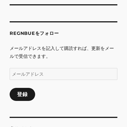
稿:
ョ
ン
REGNBUEをフォロー
メールアドレスを記入して購読すれば、更新をメー
ルで受信できます。
メ
ー
ル
登録
ア
ド
レ
ス