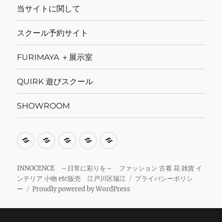
当サイトに関して
スクール予約サイト
FURIMAYA ＋展示室
QUIRK 遊びスクール
SHOWROOM
当
ス
FURIMAYA
QUIRK
SHOWROOM
サ
ク
＋
遊
イ
ー
展
び
INNOCENCE ～日常に彩りを～ ファッション 古着 花 雑貨 イ
ンテリア 小物 etc販売 江戸川区瑞江
プライバシーポリシ
ト
ル
示
ス
ー
Proudly powered by WordPress
に
予
室
ク
関
約
ー