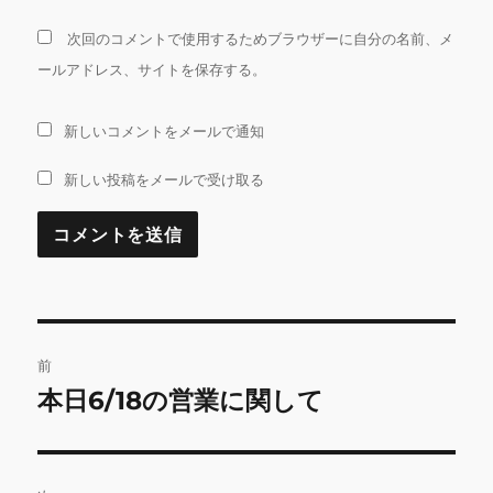
次回のコメントで使用するためブラウザーに自分の名前、メ
ールアドレス、サイトを保存する。
新しいコメントをメールで通知
新しい投稿をメールで受け取る
投
前
稿
本日6/18の営業に関して
前
の
ナ
投
ビ
稿: