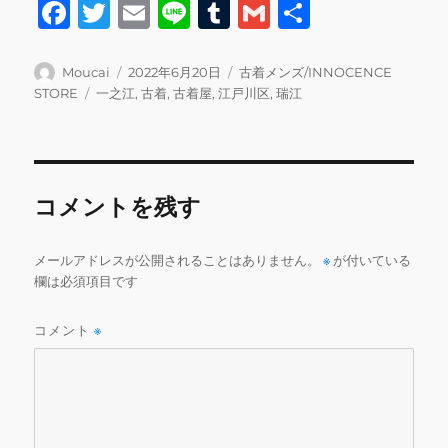
F
T
E
Li
T
G
共
a
w
m
n
u
m
有
c
it
ai
e
m
ai
投
投
カ
Moucai
2022年6月20日
古着メンズ/INNOCENCE
稿
稿
テ
タ
STORE
一之江
,
古着
,
古着屋
,
江戸川区
,
瑞江
e
te
l
bl
l
者
日:
ゴ
グ
b
r
r
リ
ー
o
o
コメントを残す
k
メールアドレスが公開されることはありません。
※
が付いている
欄は必須項目です
コメント
※