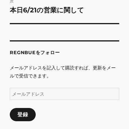
次
ゲ
本日6/21の営業に関して
次
の
ー
投
シ
稿:
ョ
REGNBUEをフォロー
ン
メールアドレスを記入して購読すれば、更新をメー
ルで受信できます。
メ
ー
ル
登録
ア
ド