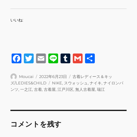
いいね:
F
T
E
Li
T
G
共
a
w
m
n
u
m
有
c
it
ai
e
m
ai
投
投
カ
Moucai
2022年6月23日
古着レディース＆キッ
稿
稿
テ
タ
ズ/LEDIES&CHILD
NIKE
,
スウォッシュ
,
ナイキ
,
ナイロンパ
e
te
l
bl
l
者
日:
ゴ
グ
ンツ
,
一之江
,
古着
,
古着屋
,
江戸川区
,
無人古着屋
,
瑞江
b
r
r
リ
ー
o
o
コメントを残す
k