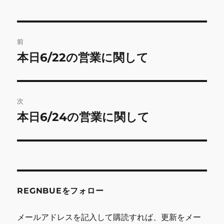
投
前
稿
本日6/22の営業に関して
前
の
ナ
投
ビ
稿:
次
ゲ
本日6/24の営業に関して
次
の
ー
投
シ
稿:
ョ
REGNBUEをフォロー
ン
メールアドレスを記入して購読すれば、更新をメー