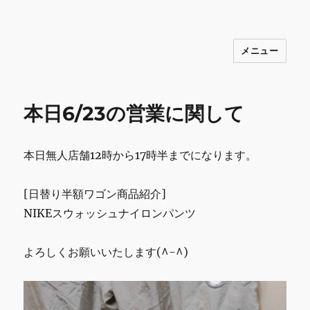
メニュー
INNOCENCE ～日常に彩りを～ フ
ァッション 古着 花 雑貨 インテリア 小
物 etc販売 江戸川区瑞江
本日6/23の営業に関して
本日無人店舗12時から17時半までになります。
[日替り半額ワゴン商品紹介]
NIKEスウォッシュナイロンパンツ
よろしくお願いいたします(^-^)