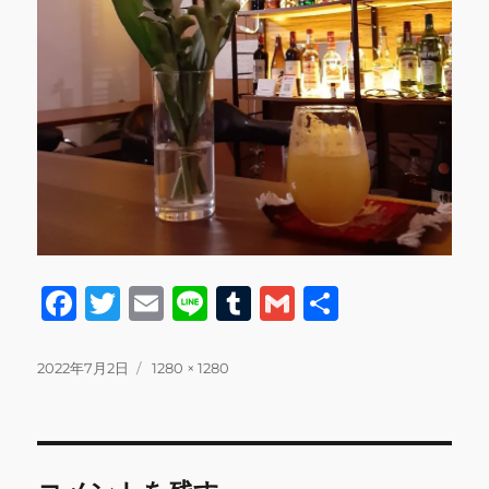
F
T
E
Li
T
G
共
a
w
m
n
u
m
有
c
it
ai
e
m
ai
投
フ
2022年7月2日
1280 × 1280
稿
ル
e
te
l
bl
l
日:
サ
b
r
r
イ
ズ
o