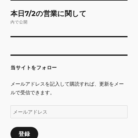
投
本日7/2の営業に関して
稿
内で公開
ナ
ビ
ゲ
当サイトをフォロー
ー
シ
メールアドレスを記入して購読すれば、更新をメー
ルで受信できます。
ョ
ン
メ
ー
ル
登録
ア