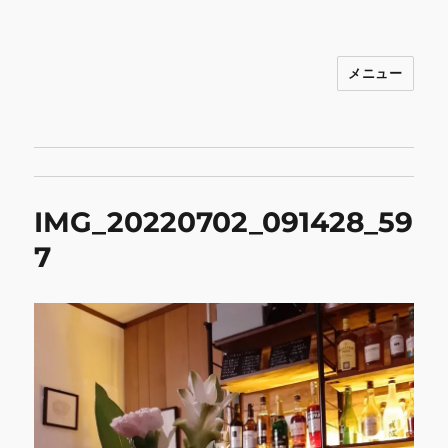
メニュー
INNOCENCE ～日常に彩りを～ フ
ァッション 古着 花 雑貨 インテリア 小
物 etc販売 江戸川区瑞江
IMG_20220702_091428_59
7