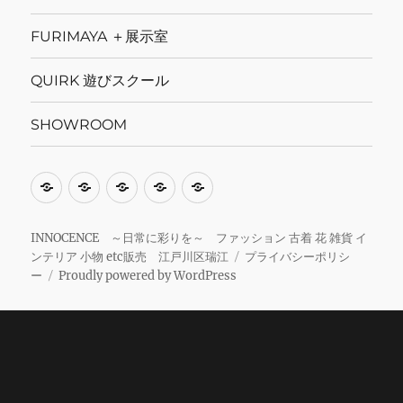
FURIMAYA ＋展示室
QUIRK 遊びスクール
SHOWROOM
当
ス
FURIMAYA
QUIRK
SHOWROOM
サ
ク
＋
遊
イ
ー
展
び
INNOCENCE ～日常に彩りを～ ファッション 古着 花 雑貨 イ
ンテリア 小物 etc販売 江戸川区瑞江
プライバシーポリシ
ト
ル
示
ス
ー
Proudly powered by WordPress
に
予
室
ク
関
約
ー
し
サ
ル
て
イ
ト