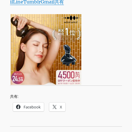
il
Line
Tumblr
Gmail
共有
共有:
Facebook
X