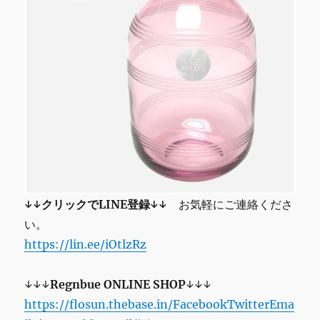
↓↓クリックでLINE登録↓↓
お気軽にご連絡くださ
い。
https://lin.ee/iOtlzRz
↓↓↓
Regnbue
ONLINE SHOP
↓↓↓
https://flosun.thebase.in/
Facebook
Twitter
Ema