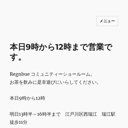
メニュー
INNOCENCE ～日常に彩りを～ フ
ァッション 古着 花 雑貨 インテリア 小
物 etc販売 江戸川区瑞江
本日9時から12時まで営業で
す。
Regnbue コミュニティーショールーム。
お茶を飲みに是非遊びにいらしてください。
本日9時から12時
明日13時半～16時半まで 江戸川区西瑞江 瑞江駅
徒歩11分