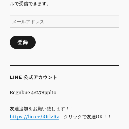
ルで受信できます。
メ
ー
ル
登録
ア
ド
レ
ス
LINE 公式アカウント
Regnbue @278pplto
友達追加をお願い致します！！
https://lin.ee/iOtlzRz
クリックで友達OK！！