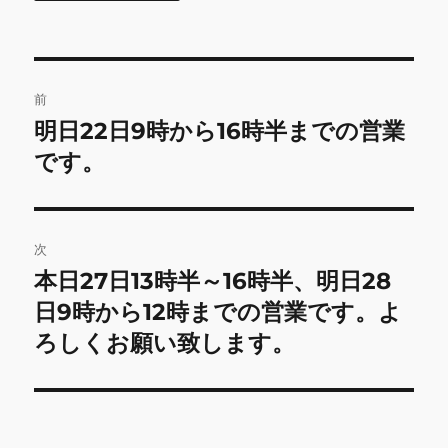
投
前
稿
明日22日9時から16時半までの営業
前
の
です。
ナ
投
ビ
稿:
ゲ
次
本日27日13時半～16時半、明日28
次
ー
の
日9時から12時までの営業です。よ
シ
投
ろしくお願い致します。
稿:
ョ
ン