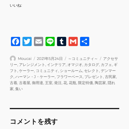
いいね:
F
T
E
Li
T
G
共
a
w
m
n
u
m
有
c
it
ai
e
m
ai
投
投
カ
タ
Moucai
2021年5月24日
～コミュニティ～
アクセサ
稿
稿
テ
グ
リー
,
アレンジメント
,
インテリア
,
オマジオ
,
カタログ
,
カフェ
,
ギ
e
te
l
bl
l
者
日:
ゴ
フト
,
ケーラー
,
コミュニティ
,
ショールーム
,
セレクト
,
デンマー
b
r
r
リ
ク
,
ハーマン・J・ケーラー
,
フラワーベース
,
プレゼント
,
古民家
,
ー
古着
,
古着屋
,
御用達
,
王室
,
発注
,
花
,
花瓶
,
限定特価
,
陶芸家
,
隠れ
o
家
,
集い
o
k
コメントを残す