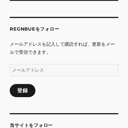
投
シ
稿:
ョ
REGNBUEをフォロー
ン
メールアドレスを記入して購読すれば、更新をメー
ルで受信できます。
メ
ー
ル
登録
ア
ド
レ
ス
当サイトをフォロー