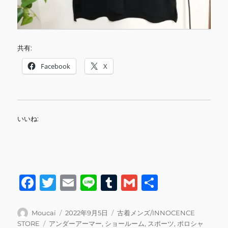
共有:
Facebook
X
いいね:
F
T
E
Li
T
G
共
a
w
m
n
u
m
有
c
it
ai
e
m
ai
投
投
カ
Moucai
2022年9月5日
古着メンズ/INNOCENCE
稿
稿
テ
タ
STORE
アンダーアーマー
,
ショールーム
,
スポーツ
,
ポロシャ