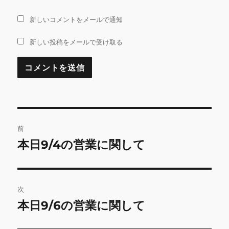
新しいコメントをメールで通知
新しい投稿をメールで受け取る
投
前
稿
本日9/4の営業に関して
前
の
ナ
投
ビ
稿:
次
ゲ
本日9/6の営業に関して
次
の
ー