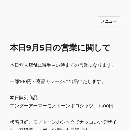
メニュー
INNOCENCE ～日常に彩りを～ フ
ァッション 古着 花 雑貨 インテリア 小
物 etc販売 江戸川区瑞江
本日9月5日の営業に関して
本日無人店舗11時半～17時までの営業になります。
一部100円～商品ガレージに出品いたします。
本日陳列商品
アンダーアーマーモノトーンポロシャツ 1500円
状態良好、モノトーンのシックでカッコいいデザイ