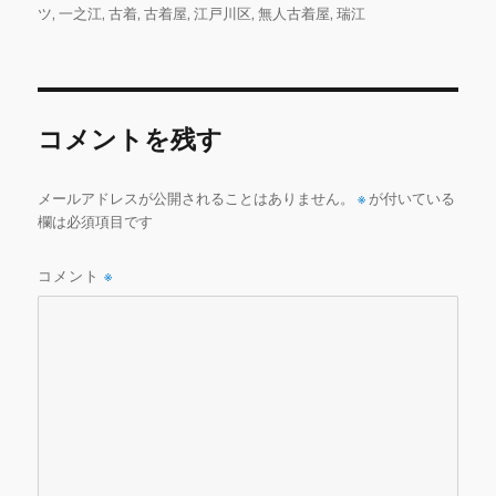
e
te
l
bl
l
者
日:
ゴ
グ
ツ
,
一之江
,
古着
,
古着屋
,
江戸川区
,
無人古着屋
,
瑞江
b
r
r
リ
ー
o
o
コメントを残す
k
メールアドレスが公開されることはありません。
※
が付いている
欄は必須項目です
コメント
※