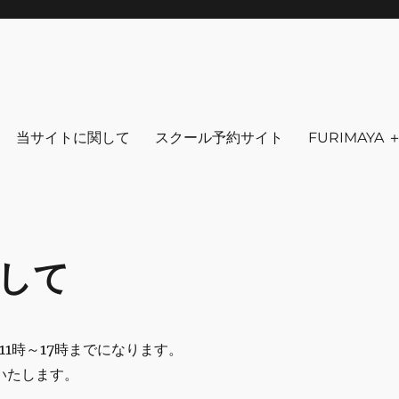
りを～ ファッション 古着 花 雑貨 
クセサリ－ アウトドア 写真 本 音楽 アンチエイジング-
当サイトに関して
スクール予約サイト
FURIMAYA
関して
舗11時～17時までになります。
品いたします。