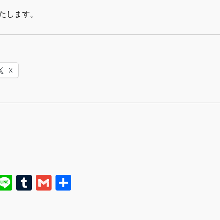
たします。
X
E
Li
T
G
共
m
n
u
m
有
i
e
m
ai