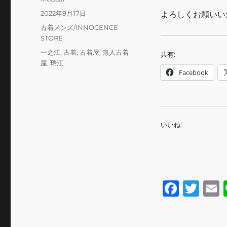
稿
投
2022年9月17日
よろしくお願いい
者
稿
カ
古着メンズ/INNOCENCE
日:
テ
STORE
ゴ
タ
一之江
,
古着
,
古着屋
,
無人古着
共有:
リ
グ
屋
,
瑞江
ー
Facebook
いいね:
F
T
a
w
c
it
a