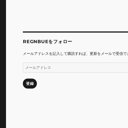
シ
稿:
ョ
ン
REGNBUEをフォロー
メールアドレスを記入して購読すれば、更新をメールで受信で
メ
ー
ル
ア
登録
ド
レ
ス