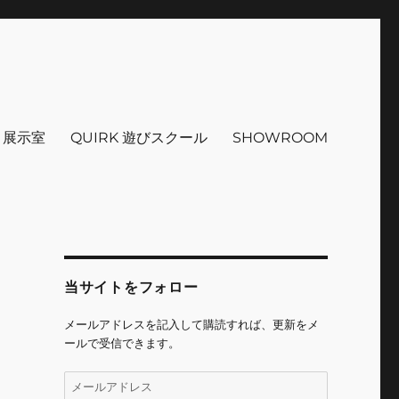
インテリア 小物 etc販売 江戸
 ＋展示室
QUIRK 遊びスクール
SHOWROOM
当サイトをフォロー
メールアドレスを記入して購読すれば、更新をメ
ールで受信できます。
メ
ー