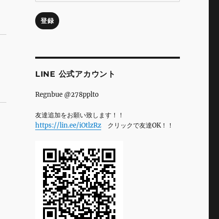
ル
ア
登録
ド
レ
ス
LINE 公式アカウント
Regnbue @278pplto
友達追加をお願い致します！！
https://lin.ee/iOtlzRz
クリックで友達OK！！