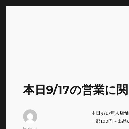
INNOCENCE ～日常に彩
Enjoying extra life -花 古着 ファッション ア
川区瑞江
本日9/17の営業に
本日9/17無人店
一部100円～出
投
Moucai