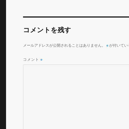
e
te
l
b
r
o
コメントを残す
o
k
メールアドレスが公開されることはありません。
※
が付いてい
コメント
※