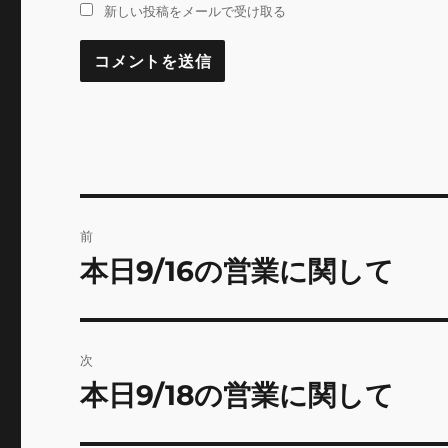
新しい投稿をメールで受け取る
投
前
稿
本日9/16の営業に関して
前
の
ナ
投
ビ
稿:
次
ゲ
本日9/18の営業に関して
次
の
ー
投