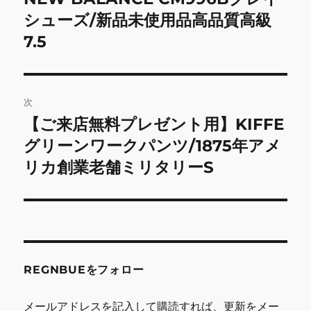
の
シューズ/新品未使用品高品質高級
ナ
投
7.5
ビ
稿:
ゲ
次
ー
【ご来店無料プレゼント用】KIFFE
次
シ
の
グリーンワークパンツ/1875年アメ
投
ョ
リカ創業老舗ミリタリーS
稿:
ン
REGNBUEをフォロー
メールアドレスを記入して購読すれば、更新をメー