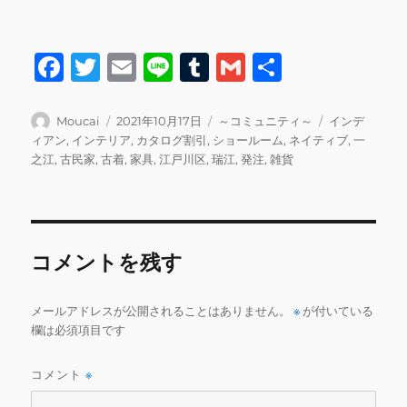
F
T
E
Li
T
G
共
a
w
m
n
u
m
有
c
it
ai
e
m
ai
投
投
カ
タ
Moucai
2021年10月17日
～コミュニティ～
インデ
稿
稿
テ
グ
ィアン
,
インテリア
,
カタログ割引
,
ショールーム
,
ネイティブ
,
一
e
te
l
bl
l
者
日:
ゴ
之江
,
古民家
,
古着
,
家具
,
江戸川区
,
瑞江
,
発注
,
雑貨
b
r
r
リ
ー
o
o
コメントを残す
k
メールアドレスが公開されることはありません。
※
が付いている
欄は必須項目です
コメント
※