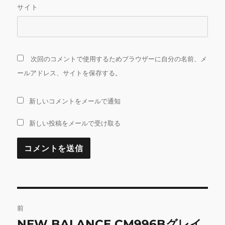
サイト
次回のコメントで使用するためブラウザーに自分の名前、メ
ールアドレス、サイトを保存する。
新しいコメントをメールで通知
新しい投稿をメールで受け取る
投
前
稿
NEW BALANCE CM996Bグレイ
前