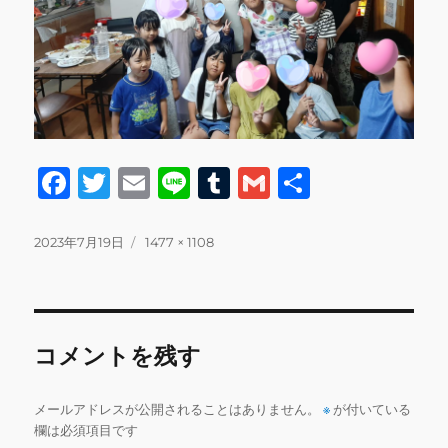
F
T
E
Li
T
G
共
a
w
m
n
u
m
有
c
it
ai
e
m
ai
投
フ
2023年7月19日
1477 × 1108
稿
ル
e
te
l
bl
l
日:
サ
b
r
r
イ
ズ
o
コメントを残す
o
k
メールアドレスが公開されることはありません。
※
が付いている
欄は必須項目です