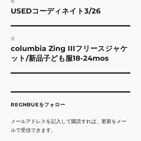
前
稿
USEDコーディネイト3/26
前
の
ナ
投
ビ
稿:
次
ゲ
columbia Zing IIIフリースジャケ
次
の
ット/新品子ども服18-24mos
ー
投
シ
稿:
ョ
ン
REGNBUEをフォロー
メールアドレスを記入して購読すれば、更新をメー
ルで受信できます。