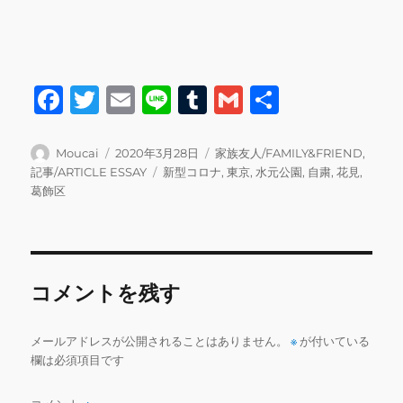
F
T
E
Li
T
G
共
a
w
m
n
u
m
有
c
it
ai
e
m
ai
投
投
カ
Moucai
2020年3月28日
家族友人/FAMILY&FRIEND
,
稿
稿
テ
タ
記事/ARTICLE ESSAY
新型コロナ
,
東京
,
水元公園
,
自粛
,
花見
,
e
te
l
bl
l
者
日:
ゴ
グ
葛飾区
b
r
r
リ
ー
o
o
コメントを残す
k
メールアドレスが公開されることはありません。
※
が付いている
欄は必須項目です