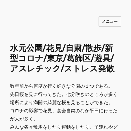
メニュー
INNOCENCE ～日常に彩りを～ フ
ァッション 古着 花 雑貨 インテリア 小
物 etc販売 江戸川区瑞江
水元公園/花見/自粛/散歩/新
型コロナ/東京/葛飾区/遊具/
アスレチック/ストレス発散
数年前から何度か行く好きな公園の１つである。
先日桜を見に行ってきた。七分咲きのところが多く
場所により満開の綺麗な桜を見ることができた。
コロナの影響で花見、宴会自粛のなか平日に行った
が人が多く、
みんな各々散歩をしたり運動をしたり、子連れやグ