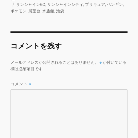
稿
稿
テ
タ
サンシャイン60
,
サンシャインシティ
,
プリキュア
,
ペンギン
,
e
te
l
bl
l
者
日:
ゴ
グ
ポケモン
,
展望台
,
水族館
,
池袋
b
r
r
リ
ー
o
o
コメントを残す
k
メールアドレスが公開されることはありません。
※
が付いている
欄は必須項目です
コメント
※