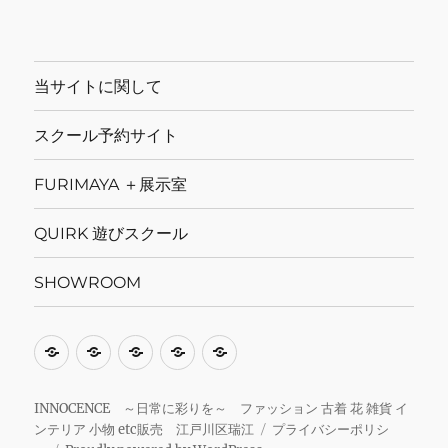
当サイトに関して
スクール予約サイト
FURIMAYA ＋展示室
QUIRK 遊びスクール
SHOWROOM
当
ス
FURIMAYA
QUIRK
SHOWROOM
サ
ク
＋
遊
イ
ー
展
び
INNOCENCE ～日常に彩りを～ ファッション 古着 花 雑貨 イ
ンテリア 小物 etc販売 江戸川区瑞江
プライバシーポリシ
ト
ル
示
ス