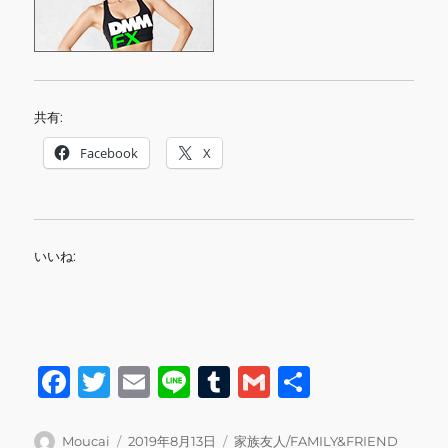
共有:
Facebook
X
いいね:
F
T
E
Li
T
G
共
a
w
m
n
u
m
有
c
it
ai
e
m
ai
投
投
カ
Moucai
2019年8月13日
家族友人/FAMILY&FRIEND