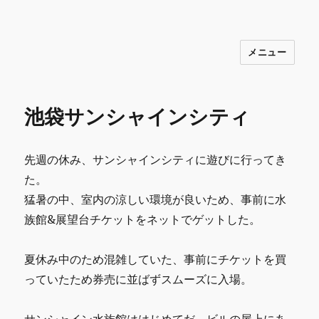
メニュー
INNOCENCE ～日常に彩りを～ フ
ァッション 古着 花 雑貨 インテリア 小
物 etc販売 江戸川区瑞江
池袋サンシャインシティ
先週の休み、サンシャインシティに遊びに行ってき
た。
猛暑の中、室内の涼しい環境が良いため、事前に水
族館&展望台チケットをネットでゲットした。
夏休み中のため混雑していた、事前にチケットを買
っていたため券売に並ばずスムーズに入場。