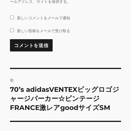
ールアドレス、サイトを保存する。
新しいコメントをメールで通知
新しい投稿をメールで受け取る
投
前
稿
70’s adidasVENTEXビッグロゴジ
前
の
ャージパーカー☆ビンテージ
ナ
投
FRANCE激レアgoodサイズSM
ビ
稿:
ゲ