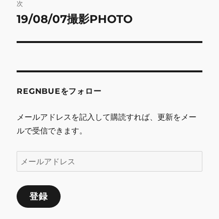
次
ー
19/08/07撮影PHOTO
次
シ
の
投
ョ
稿:
ン
REGNBUEをフォロー
メールアドレスを記入して購読すれば、更新をメー
ルで受信できます。
メ
ー
ル
登録
ア
ド