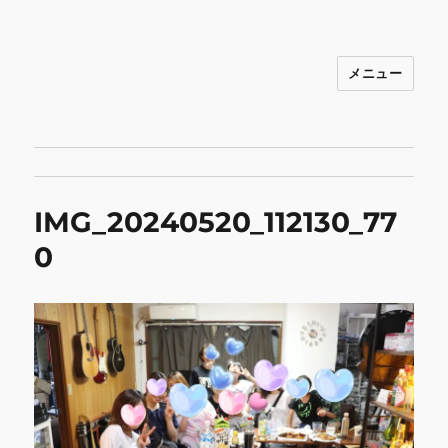
メニュー
INNOCENCE ～日常に彩りを～ フ
ァッション 古着 花 雑貨 インテリア 小
物 etc販売 江戸川区瑞江
IMG_20240520_112130_77
0