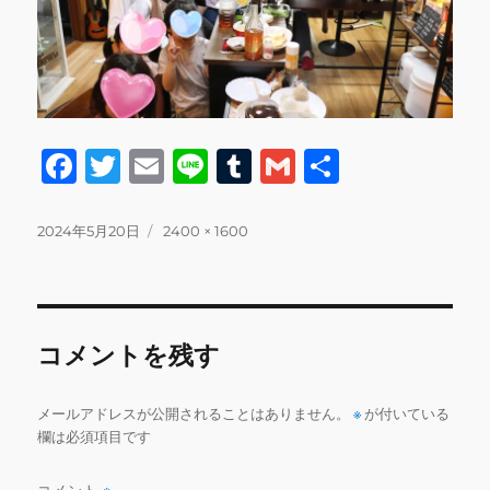
F
T
E
Li
T
G
共
a
w
m
n
u
m
有
c
it
ai
e
m
ai
投
フ
2024年5月20日
2400 × 1600
稿
ル
e
te
l
bl
l
日:
サ
b
r
r
イ
ズ
o
コメントを残す
o
k
メールアドレスが公開されることはありません。
※
が付いている
欄は必須項目です
コメント