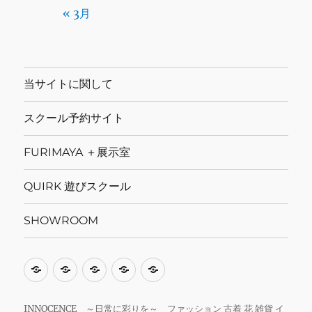
« 3月
当サイトに関して
スクール予約サイト
FURIMAYA ＋展示室
QUIRK 遊びスクール
SHOWROOM
当
ス
FURIMAYA
QUIRK
SHOWROOM
サ
ク
＋
遊
イ
ー
展
び
INNOCENCE ～日常に彩りを～ ファッション 古着 花 雑貨 イ