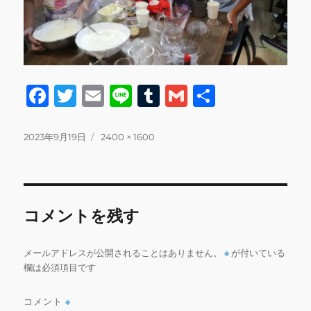
F
T
E
Li
T
G
共
a
w
m
n
u
m
有
c
it
ai
e
m
ai
投
フ
2023年9月19日
2400 × 1600
稿
ル
e
te
l
bl
l
日:
サ
b
r
r
イ
ズ
o
コメントを残す
o
k
メールアドレスが公開されることはありません。
※
が付いている
欄は必須項目です
コメント
※