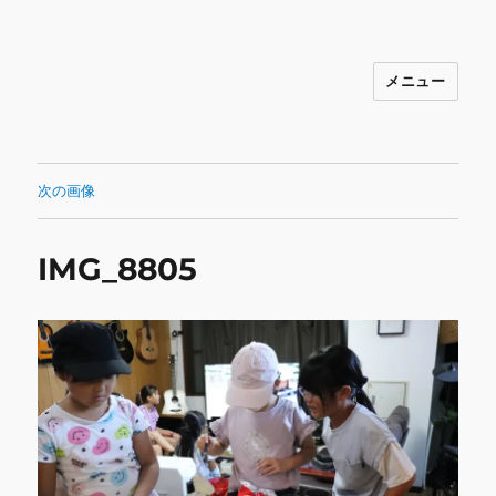
メニュー
INNOCENCE ～日常に彩りを～ フ
ァッション 古着 花 雑貨 インテリア 小
物 etc販売 江戸川区瑞江
次の画像
IMG_8805