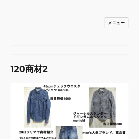
メニュー
INNOCENCE ～日常に彩りを～ フ
ァッション 古着 花 雑貨 インテリア 小
物 etc販売 江戸川区瑞江
120商材2