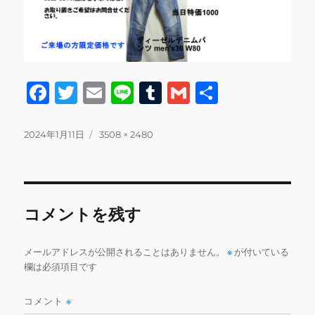
F
T
E
Li
T
G
共
a
w
m
n
u
m
有
c
it
ai
e
m
ai
投
フ
2024年1月11日
3508 × 2480
稿
ル
e
te
l
bl
l
日:
サ
b
r
r
イ
ズ
o
コメントを残す
o
k
メールアドレスが公開されることはありません。
※
が付いている
欄は必須項目です
コメント
※