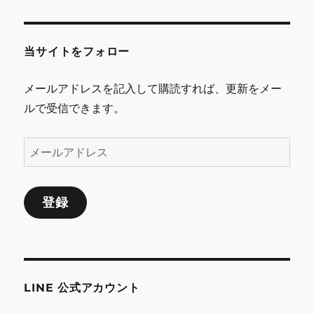
ビ
ゲ
当サイトをフォロー
ー
シ
メールアドレスを記入して購読すれば、更新をメー
ルで受信できます。
ョ
ン
メ
ー
ル
登録
ア
ド
レ
ス
LINE 公式アカウント