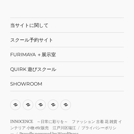
当サイトに関して
スクール予約サイト
FURIMAYA ＋展示室
QUIRK 遊びスクール
SHOWROOM
当
ス
FURIMAYA
QUIRK
SHOWROOM
サ
ク
＋
遊
イ
ー
展
び
INNOCENCE ～日常に彩りを～ ファッション 古着 花 雑貨 イ
ンテリア 小物 etc販売 江戸川区瑞江
プライバシーポリシ
ト
ル
示
ス