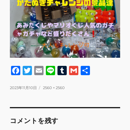
F
T
E
Li
T
G
共
a
w
m
n
u
m
有
c
it
ai
e
m
ai
投
フ
2023年11月10日
2560 × 2560
稿
ル
e
te
l
bl
l
日:
サ
b
r
r
イ
ズ
o
コメントを残す
o