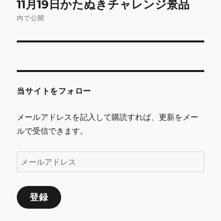
11月19日かたぬきチャレンジ景品
稿
内で公開
ナ
ビ
ゲ
当サイトをフォロー
ー
シ
メールアドレスを記入して購読すれば、更新をメー
ルで受信できます。
ョ
ン
メ
ー
ル
登録
ア
ド