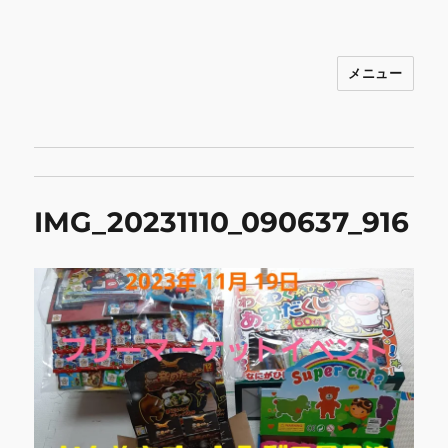
メニュー
INNOCENCE ～日常に彩りを～ フ
ァッション 古着 花 雑貨 インテリア 小
物 etc販売 江戸川区瑞江
IMG_20231110_090637_916