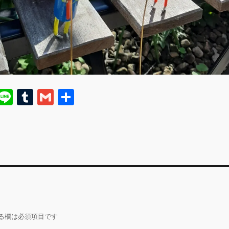
E
Li
T
G
共
m
n
u
m
有
i
e
m
ai
bl
l
r
る欄は必須項目です