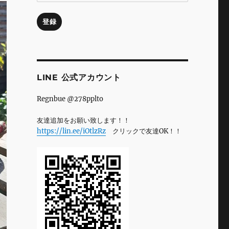
ル
ア
登録
ド
レ
ス
LINE 公式アカウント
Regnbue @278pplto
友達追加をお願い致します！！
https://lin.ee/iOtlzRz
クリックで友達OK！！