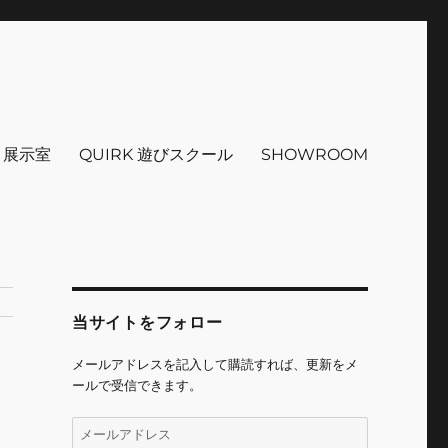
インテリア 小物 etc販売 江戸
 ＋展示室
QUIRK 遊びスクール
SHOWROOM
当サイトをフォロー
メールアドレスを記入して購読すれば、更新をメ
ールで受信できます。
メ
ー