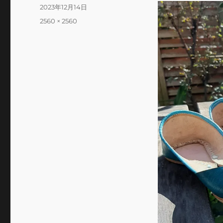
投
2023年12月14日
稿
フ
2560 × 2560
日:
ル
サ
イ
ズ