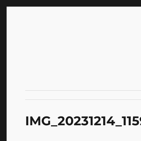
INNOCENCE ～日常に彩
Enjoying extra life -花 古着 ファッション ア
川区瑞江
IMG_20231214_11