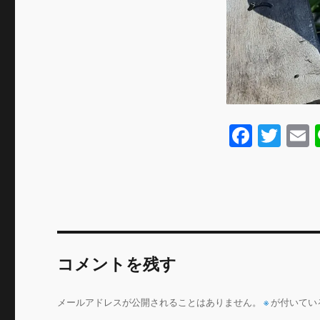
F
T
a
w
c
it
a
e
te
l
b
r
o
コメントを残す
o
k
メールアドレスが公開されることはありません。
※
が付いてい