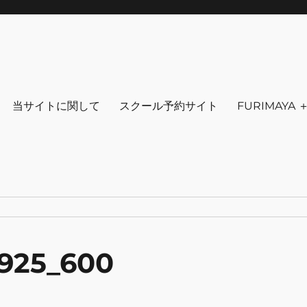
りを～ ファッション 古着 花 雑貨 
クセサリ－ アウトドア 写真 本 音楽 アンチエイジング-
当サイトに関して
スクール予約サイト
FURIMAYA
5925_600