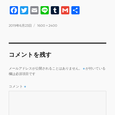
F
T
E
Li
T
G
共
a
w
m
n
u
m
有
c
it
ai
e
m
ai
投
フ
2019年6月23日
1600 × 2400
稿
ル
e
te
l
bl
l
日:
サ
b
r
r
イ
ズ
o
コメントを残す
o
k
メールアドレスが公開されることはありません。
※
が付いている
欄は必須項目です
コメント
※