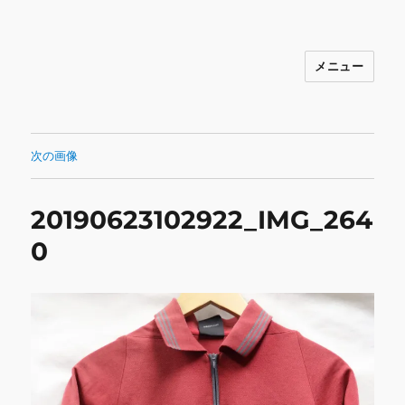
メニュー
INNOCENCE ～日常に彩りを～ フ
ァッション 古着 花 雑貨 インテリア 小
物 etc販売 江戸川区瑞江
次の画像
20190623102922_IMG_264
0