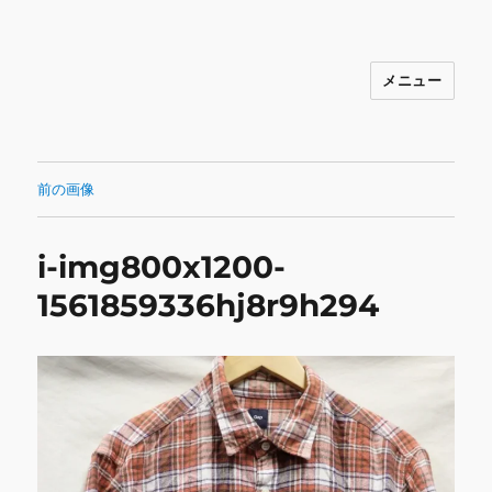
メニュー
INNOCENCE ～日常に彩りを～ フ
ァッション 古着 花 雑貨 インテリア 小
物 etc販売 江戸川区瑞江
前の画像
i-img800x1200-
1561859336hj8r9h294