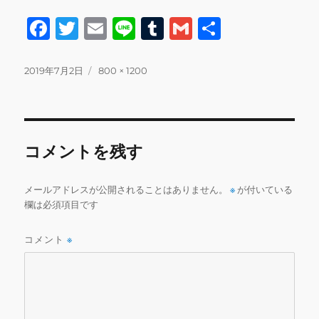
F
T
E
Li
T
G
共
a
w
m
n
u
m
有
c
it
ai
e
m
ai
投
フ
2019年7月2日
800 × 1200
稿
ル
e
te
l
bl
l
日:
サ
b
r
r
イ
ズ
o
コメントを残す
o
k
メールアドレスが公開されることはありません。
※
が付いている
欄は必須項目です
コメント
※