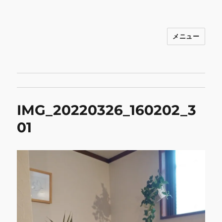
メニュー
INNOCENCE ～日常に彩りを～ フ
ァッション 古着 花 雑貨 インテリア 小
物 etc販売 江戸川区瑞江
IMG_20220326_160202_3
01