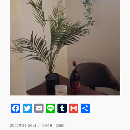
F
T
E
Li
T
G
共
a
w
m
n
u
m
有
c
it
ai
e
m
ai
投
フ
2022年3月26日
2048 × 2560