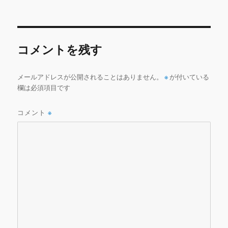
稿
ル
e
te
l
bl
l
日:
サ
b
r
r
イ
ズ
o
コメントを残す
o
k
メールアドレスが公開されることはありません。
※
が付いている
欄は必須項目です
コメント
※