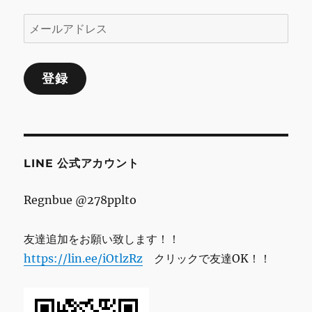
ン
メ
ー
ル
登録
ア
ド
レ
ス
LINE 公式アカウント
Regnbue @278pplto
友達追加をお願い致します！！
https://lin.ee/iOtlzRz
クリックで友達OK！！