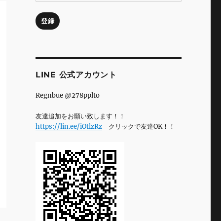
ル
ア
登録
ド
レ
ス
LINE 公式アカウント
Regnbue @278pplto
友達追加をお願い致します！！
https://lin.ee/iOtlzRz
クリックで友達OK！！