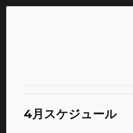
INNOCENCE ～日常に彩
Enjoying extra life -花 古着 ファッション ア
川区瑞江
4月スケジュール