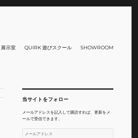
インテリア 小物 etc販売 江戸
 ＋展示室
QUIRK 遊びスクール
SHOWROOM
当サイトをフォロー
メールアドレスを記入して購読すれば、更新をメ
ールで受信できます。
メ
ー