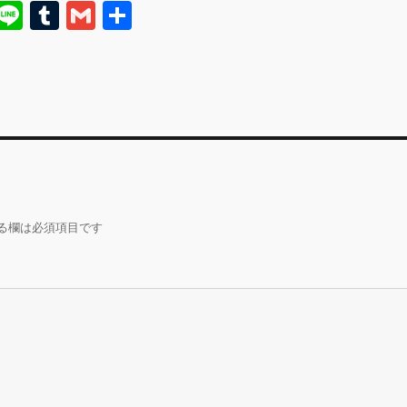
E
Li
T
G
共
m
n
u
m
有
i
e
m
ai
bl
l
r
る欄は必須項目です