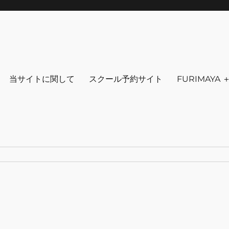
りを～ ファッション 古着 花 雑貨 
クセサリ－ アウトドア 写真 本 音楽 アンチエイジング-
当サイトに関して
スクール予約サイト
FURIMAYA