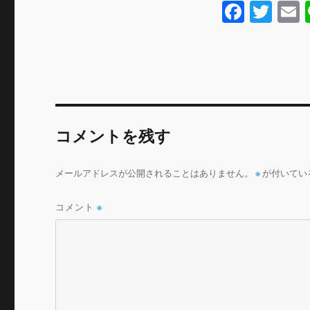
F
T
a
w
c
it
a
e
te
l
b
r
o
コメントを残す
o
k
メールアドレスが公開されることはありません。
※
が付いてい
コメント
※