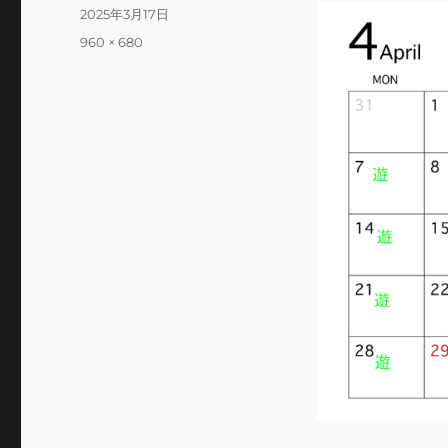
投
2025年3月17日
稿
フ
960 × 680
日:
ル
サ
イ
ズ