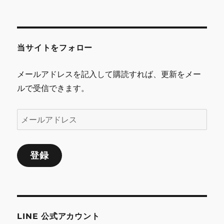
ビ
ゲ
当サイトをフォロー
ー
シ
メールアドレスを記入して購読すれば、更新をメー
ルで受信できます。
ョ
ン
メ
ー
ル
登録
ア
ド
レ
ス
LINE 公式アカウント