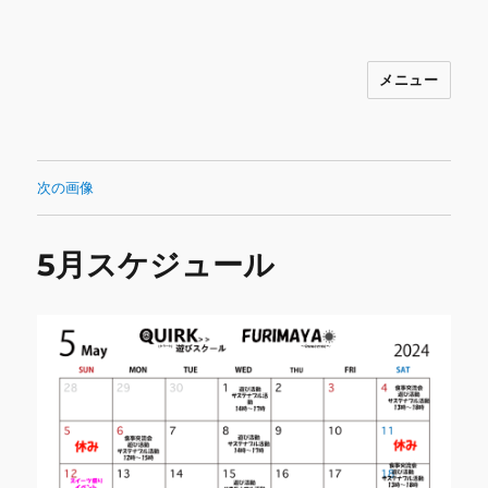
メニュー
INNOCENCE ～日常に彩りを～ フ
ァッション 古着 花 雑貨 インテリア 小
物 etc販売 江戸川区瑞江
次の画像
5月スケジュール