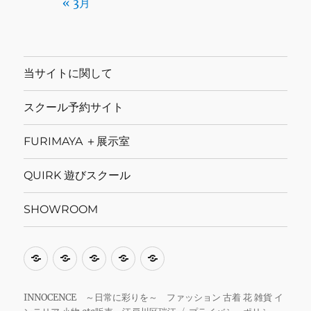
« 3月
当サイトに関して
スクール予約サイト
FURIMAYA ＋展示室
QUIRK 遊びスクール
SHOWROOM
当
ス
FURIMAYA
QUIRK
SHOWROOM
サ
ク
＋
遊
イ
ー
展
び
INNOCENCE ～日常に彩りを～ ファッション 古着 花 雑貨 イ