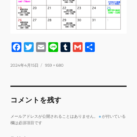
F
T
E
Li
T
G
共
a
w
m
n
u
m
有
c
it
ai
e
m
ai
投
フ
2024年4月15日
959 × 680
稿
ル
e
te
l
bl
l
日:
サ
b
r
r
イ
ズ
o
コメントを残す
o
k
メールアドレスが公開されることはありません。
※
が付いている
欄は必須項目です