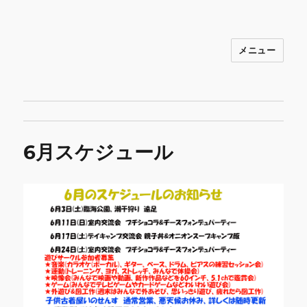
メニュー
INNOCENCE ～日常に彩りを～ フ
ァッション 古着 花 雑貨 インテリア 小
物 etc販売 江戸川区瑞江
6月スケジュール