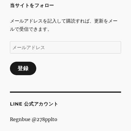
当サイトをフォロー
ー
シ
メールアドレスを記入して購読すれば、更新をメー
ルで受信できます。
ョ
ン
メ
ー
ル
登録
ア
ド
レ
ス
LINE 公式アカウント
Regnbue @278pplto