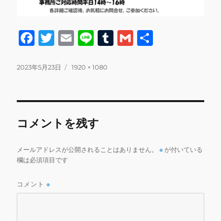
F
T
E
Li
T
G
共
a
w
m
n
u
m
有
c
it
ai
e
m
ai
投
フ
2023年5月23日
1920 × 1080
稿
ル
e
te
l
bl
l
日:
サ
b
r
r
イ
ズ
o
コメントを残す
o
k
メールアドレスが公開されることはありません。
※
が付いている
欄は必須項目です
コメント
※